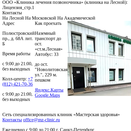
ООО «Клиника лечения позвоночника» (клиника на Лесной):
Лицензия_стр.1
Контакты
На Лесной
На Московской
На Академической
Адрес
Как проехать
Полюстровский
Наземный
пр., д. 68А лит.
транспорт до
Б
ост.
«ст.м.Лесная»
Время работы
Автобус: 33
с 9:00 до 21:00,
до ост.
без выходных
"Новолитовская
ул.", 229 м.
Колл-центр:
+7
пешком
(812) 421-70-36
Яндекс.Карты
с 9:00 до 21:00,
Google.Maps
без выходных
Сеть специализированных клиник «Мастерская здоровья»
Контакты
office@mz-clinic.ru
Ежедневно с 9:00 до 21:00 г. Санкт-Петербург