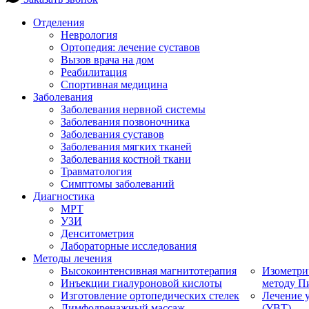
Отделения
Неврология
Ортопедия: лечение суставов
Вызов врача на дом
Реабилитация
Спортивная медицина
Заболевания
Заболевания нервной системы
Заболевания позвоночника
Заболевания суставов
Заболевания мягких тканей
Заболевания костной ткани
Травматология
Симптомы заболеваний
Диагностика
МРТ
УЗИ
Денситометрия
Лабораторные исследования
Методы лечения
Высокоинтенсивная магнитотерапия
Изометри
Инъекции гиалуроновой кислоты
методу П
Изготовление ортопедических стелек
Лечение 
Лимфодренажный массаж
(УВТ)