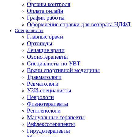
Органы контроля
Оплата онлайн
График работы
Оформление справки для возврата НДФЛ
Специалисты
Главные врачи
Ортопеды
Лечащие врачи
Озонотерапевты
Специалисты по УВТ
Врачи спортивной медицины
Травматологи
Ревматологи
УЗИ-специалисты
Неврологи
Физиотерапевты
Рентгенологи
Мануальные терапевты
Рефлексотерапевты
Гирудотерапевты