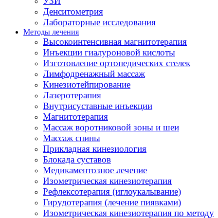
УЗИ
Денситометрия
Лабораторные исследования
Методы лечения
Высокоинтенсивная магнитотерапия
Инъекции гиалуроновой кислоты
Изготовление ортопедических стелек
Лимфодренажный массаж
Кинезиотейпирование
Лазеротерапия
Внутрисуставные инъекции
Магнитотерапия
Массаж воротниковой зоны и шеи
Массаж спины
Прикладная кинезиология
Блокада суставов
Медикаментозное лечение
Изометрическая кинезиотерапия
Рефлексотерапия (иглоукалывание)
Гирудотерапия (лечение пиявками)
Изометрическая кинезиотерапия по методу