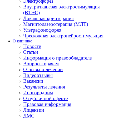
Электрофорез
Внутритканевая электростимуляция
(ВТЭС)
Локальная криотерапия
Магнитолазеротерапия (МЛТ)
Ультрафонофорез
Чрескожная электронейростимуляция
О клинике
Новости
Статьи
Информация о правообладателе
Вопросы врачам
Отзывы о лечении
Видеоотзывы
Вакансии
Результаты лечения
Иногородним
О публичной оферте
Правовая информация
Лицензии
ДМС