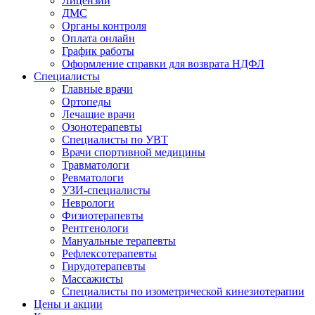
Лицензии
ДМС
Органы контроля
Оплата онлайн
График работы
Оформление справки для возврата НДФЛ
Специалисты
Главные врачи
Ортопеды
Лечащие врачи
Озонотерапевты
Специалисты по УВТ
Врачи спортивной медицины
Травматологи
Ревматологи
УЗИ-специалисты
Неврологи
Физиотерапевты
Рентгенологи
Мануальные терапевты
Рефлексотерапевты
Гирудотерапевты
Массажисты
Специалисты по изометрической кинезиотерапии
Цены и акции