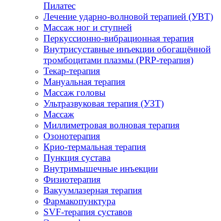
Пилатес
Лечение ударно-волновой терапией (УВТ)
Массаж ног и ступней
Перкуссионно-вибрационная терапия
Внутрисуставные инъекции обогащённой
тромбоцитами плазмы (PRP-терапия)
Текар-терапия
Мануальная терапия
Массаж головы
Ультразвуковая терапия (УЗТ)
Массаж
Миллиметровая волновая терапия
Озонотерапия
Крио-термальная терапия
Пункция сустава
Внутримышечные инъекции
Физиотерапия
Вакуумлазерная терапия
Фармакопунктура
SVF-терапия суставов