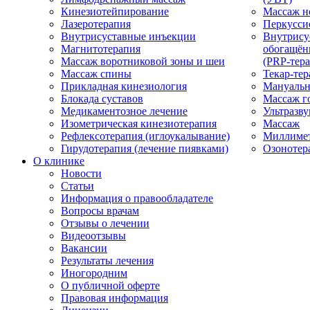
Кинезиотейпирование
Массаж н
Лазеротерапия
Перкусси
Внутрисуставные инъекции
Внутрису
Магнитотерапия
обогащён
Массаж воротниковой зоны и шеи
(PRP-тера
Массаж спины
Текар-тер
Прикладная кинезиология
Мануальн
Блокада суставов
Массаж г
Медикаментозное лечение
Ультразву
Изометрическая кинезиотерапия
Массаж
Рефлексотерапия (иглоукалывание)
Миллимет
Гирудотерапия (лечение пиявками)
Озонотер
О клинике
Новости
Статьи
Информация о правообладателе
Вопросы врачам
Отзывы о лечении
Видеоотзывы
Вакансии
Результаты лечения
Иногородним
О публичной оферте
Правовая информация