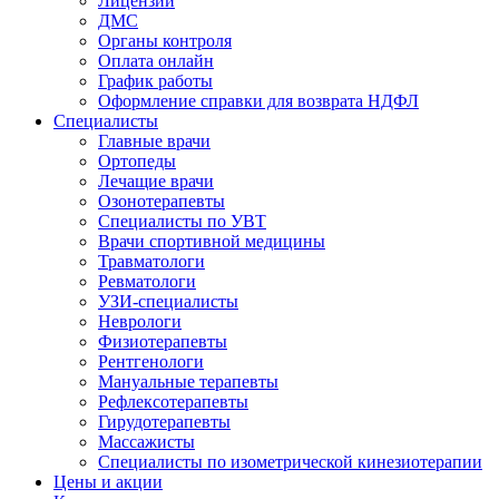
Лицензии
ДМС
Органы контроля
Оплата онлайн
График работы
Оформление справки для возврата НДФЛ
Специалисты
Главные врачи
Ортопеды
Лечащие врачи
Озонотерапевты
Специалисты по УВТ
Врачи спортивной медицины
Травматологи
Ревматологи
УЗИ-специалисты
Неврологи
Физиотерапевты
Рентгенологи
Мануальные терапевты
Рефлексотерапевты
Гирудотерапевты
Массажисты
Специалисты по изометрической кинезиотерапии
Цены и акции