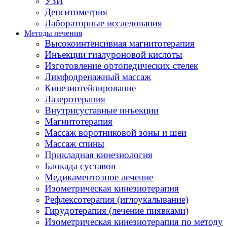
УЗИ
Денситометрия
Лабораторные исследования
Методы лечения
Высокоинтенсивная магнитотерапия
Инъекции гиалуроновой кислоты
Изготовление ортопедических стелек
Лимфодренажный массаж
Кинезиотейпирование
Лазеротерапия
Внутрисуставные инъекции
Магнитотерапия
Массаж воротниковой зоны и шеи
Массаж спины
Прикладная кинезиология
Блокада суставов
Медикаментозное лечение
Изометрическая кинезиотерапия
Рефлексотерапия (иглоукалывание)
Гирудотерапия (лечение пиявками)
Изометрическая кинезиотерапия по методу