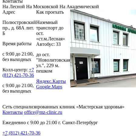
Контакты
На Лесной
На Московской
На Академической
Адрес
Как проехать
Полюстровский
Наземный
пр., д. 68А лит.
транспорт до
Б
ост.
«ст.м.Лесная»
Время работы
Автобус: 33
с 9:00 до 21:00,
до ост.
без выходных
"Новолитовская
ул.", 229 м.
Колл-центр:
+7
пешком
(812) 421-70-36
Яндекс.Карты
с 9:00 до 21:00,
Google.Maps
без выходных
Сеть специализированных клиник «Мастерская здоровья»
Контакты
office@mz-clinic.ru
Ежедневно с 9:00 до 21:00 г. Санкт-Петербург
+7 (812) 421-70-36