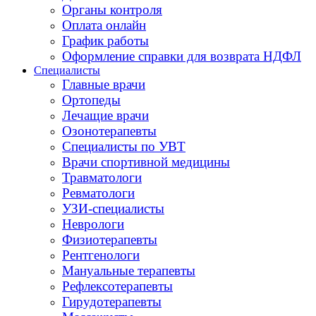
Органы контроля
Оплата онлайн
График работы
Оформление справки для возврата НДФЛ
Специалисты
Главные врачи
Ортопеды
Лечащие врачи
Озонотерапевты
Специалисты по УВТ
Врачи спортивной медицины
Травматологи
Ревматологи
УЗИ-специалисты
Неврологи
Физиотерапевты
Рентгенологи
Мануальные терапевты
Рефлексотерапевты
Гирудотерапевты