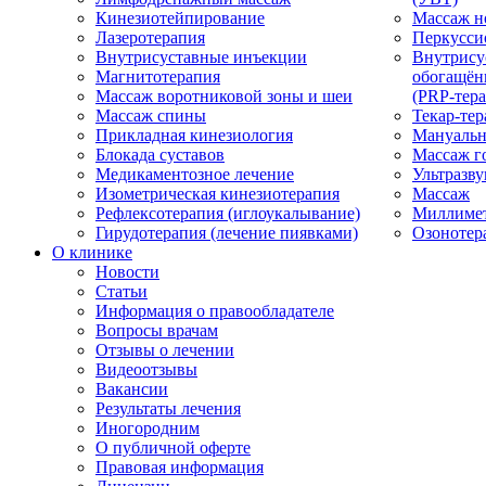
Кинезиотейпирование
Массаж н
Лазеротерапия
Перкусси
Внутрисуставные инъекции
Внутрису
Магнитотерапия
обогащён
Массаж воротниковой зоны и шеи
(PRP-тера
Массаж спины
Текар-тер
Прикладная кинезиология
Мануальн
Блокада суставов
Массаж г
Медикаментозное лечение
Ультразву
Изометрическая кинезиотерапия
Массаж
Рефлексотерапия (иглоукалывание)
Миллимет
Гирудотерапия (лечение пиявками)
Озонотер
О клинике
Новости
Статьи
Информация о правообладателе
Вопросы врачам
Отзывы о лечении
Видеоотзывы
Вакансии
Результаты лечения
Иногородним
О публичной оферте
Правовая информация