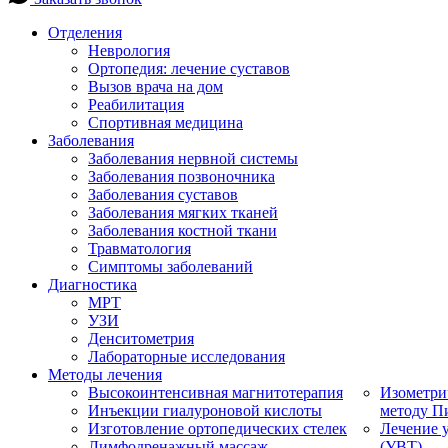
Отделения
Неврология
Ортопедия: лечение суставов
Вызов врача на дом
Реабилитация
Спортивная медицина
Заболевания
Заболевания нервной системы
Заболевания позвоночника
Заболевания суставов
Заболевания мягких тканей
Заболевания костной ткани
Травматология
Симптомы заболеваний
Диагностика
МРТ
УЗИ
Денситометрия
Лабораторные исследования
Методы лечения
Высокоинтенсивная магнитотерапия
Изометри
Инъекции гиалуроновой кислоты
методу П
Изготовление ортопедических стелек
Лечение 
Лимфодренажный массаж
(УВТ)