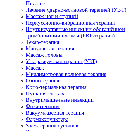
Пилатес
Лечение ударно-волновой терапией (УВТ)
Массаж ног и ступней
Перкуссионно-вибрационная терапия
Внутрисуставные инъекции обогащённой
тромбоцитами плазмы (PRP-терапия)
Текар-терапия
Мануальная терапия
Массаж головы
Ультразвуковая терапия (УЗТ)
Массаж
Миллиметровая волновая терапия
Озонотерапия
Крио-термальная терапия
Пункция сустава
Внутримышечные инъекции
Физиотерапия
Вакуумлазерная терапия
Фармакопунктура
SVF-терапия суставов