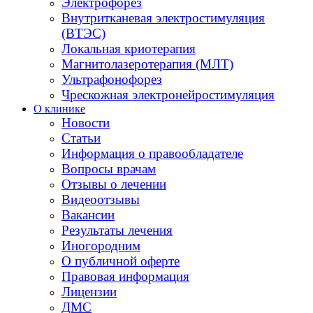
Электрофорез
Внутритканевая электростимуляция
(ВТЭС)
Локальная криотерапия
Магнитолазеротерапия (МЛТ)
Ультрафонофорез
Чрескожная электронейростимуляция
О клинике
Новости
Статьи
Информация о правообладателе
Вопросы врачам
Отзывы о лечении
Видеоотзывы
Вакансии
Результаты лечения
Иногородним
О публичной оферте
Правовая информация
Лицензии
ДМС