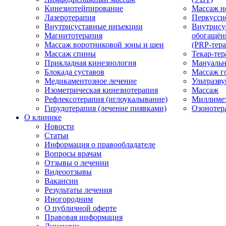
Кинезиотейпирование
Массаж н
Лазеротерапия
Перкусси
Внутрисуставные инъекции
Внутрису
Магнитотерапия
обогащён
Массаж воротниковой зоны и шеи
(PRP-тера
Массаж спины
Текар-тер
Прикладная кинезиология
Мануальн
Блокада суставов
Массаж г
Медикаментозное лечение
Ультразву
Изометрическая кинезиотерапия
Массаж
Рефлексотерапия (иглоукалывание)
Миллимет
Гирудотерапия (лечение пиявками)
Озонотер
О клинике
Новости
Статьи
Информация о правообладателе
Вопросы врачам
Отзывы о лечении
Видеоотзывы
Вакансии
Результаты лечения
Иногородним
О публичной оферте
Правовая информация