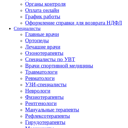
Органы контроля
Оплата онлайн
График работы
Оформление справки для возврата НДФЛ
Специалисты
Главные врачи
Ортопеды
Лечащие врачи
Озонотерапевты
Специалисты по УВТ
Врачи спортивной медицины
Травматологи
Ревматологи
УЗИ-специалисты
Неврологи
Физиотерапевты
Рентгенологи
Мануальные терапевты
Рефлексотерапевты
Гирудотерапевты