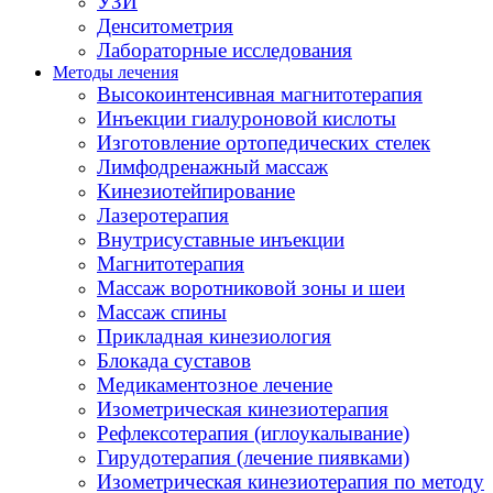
УЗИ
Денситометрия
Лабораторные исследования
Методы лечения
Высокоинтенсивная магнитотерапия
Инъекции гиалуроновой кислоты
Изготовление ортопедических стелек
Лимфодренажный массаж
Кинезиотейпирование
Лазеротерапия
Внутрисуставные инъекции
Магнитотерапия
Массаж воротниковой зоны и шеи
Массаж спины
Прикладная кинезиология
Блокада суставов
Медикаментозное лечение
Изометрическая кинезиотерапия
Рефлексотерапия (иглоукалывание)
Гирудотерапия (лечение пиявками)
Изометрическая кинезиотерапия по методу