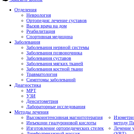
Отделения
Неврология
Ортопедия: лечение суставов
Вызов врача на дом
Реабилитация
Спортивная медицина
Заболевания
Заболевания нервной системы
Заболевания позвоночника
Заболевания суставов
Заболевания мягких тканей
Заболевания костной ткани
Травматология
Симптомы заболеваний
Диагностика
МРТ
УЗИ
Денситометрия
Лабораторные исследования
Методы лечения
Высокоинтенсивная магнитотерапия
Изометри
Инъекции гиалуроновой кислоты
методу П
Изготовление ортопедических стелек
Лечение 
Лимфодренажный массаж
(УВТ)