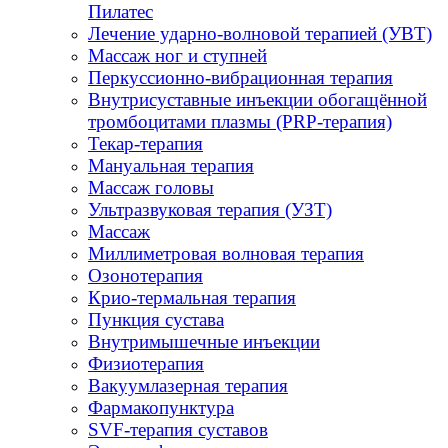
Пилатес
Лечение ударно-волновой терапией (УВТ)
Массаж ног и ступней
Перкуссионно-вибрационная терапия
Внутрисуставные инъекции обогащённой
тромбоцитами плазмы (PRP-терапия)
Текар-терапия
Мануальная терапия
Массаж головы
Ультразвуковая терапия (УЗТ)
Массаж
Миллиметровая волновая терапия
Озонотерапия
Крио-термальная терапия
Пункция сустава
Внутримышечные инъекции
Физиотерапия
Вакуумлазерная терапия
Фармакопунктура
SVF-терапия суставов