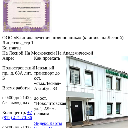
ООО «Клиника лечения позвоночника» (клиника на Лесной):
Лицензия_стр.1
Контакты
На Лесной
На Московской
На Академической
Адрес
Как проехать
Полюстровский
Наземный
пр., д. 68А лит.
транспорт до
Б
ост.
«ст.м.Лесная»
Время работы
Автобус: 33
с 9:00 до 21:00,
до ост.
без выходных
"Новолитовская
ул.", 229 м.
Колл-центр:
+7
пешком
(812) 421-70-36
Яндекс.Карты
с 9:00 до 21:00,