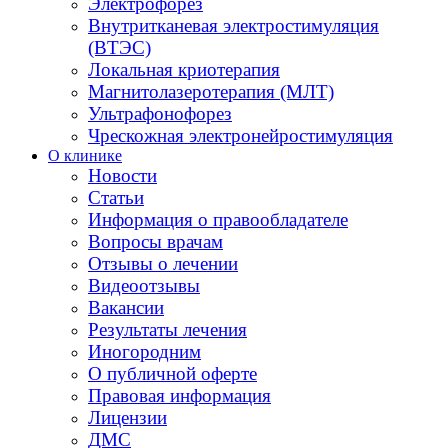
Электрофорез
Внутритканевая электростимуляция
(ВТЭС)
Локальная криотерапия
Магнитолазеротерапия (МЛТ)
Ультрафонофорез
Чрескожная электронейростимуляция
О клинике
Новости
Статьи
Информация о правообладателе
Вопросы врачам
Отзывы о лечении
Видеоотзывы
Вакансии
Результаты лечения
Иногородним
О публичной оферте
Правовая информация
Лицензии
ДМС