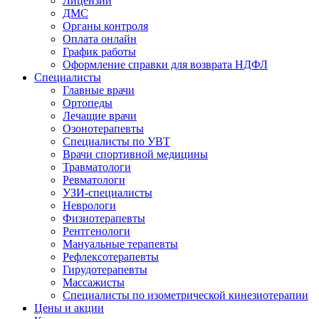
Лицензии
ДМС
Органы контроля
Оплата онлайн
График работы
Оформление справки для возврата НДФЛ
Специалисты
Главные врачи
Ортопеды
Лечащие врачи
Озонотерапевты
Специалисты по УВТ
Врачи спортивной медицины
Травматологи
Ревматологи
УЗИ-специалисты
Неврологи
Физиотерапевты
Рентгенологи
Мануальные терапевты
Рефлексотерапевты
Гирудотерапевты
Массажисты
Специалисты по изометрической кинезиотерапии
Цены и акции