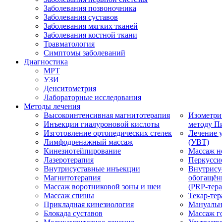
Заболевания позвоночника
Заболевания суставов
Заболевания мягких тканей
Заболевания костной ткани
Травматология
Симптомы заболеваний
Диагностика
МРТ
УЗИ
Денситометрия
Лабораторные исследования
Методы лечения
Высокоинтенсивная магнитотерапия
Изометри
Инъекции гиалуроновой кислоты
методу П
Изготовление ортопедических стелек
Лечение 
Лимфодренажный массаж
(УВТ)
Кинезиотейпирование
Массаж н
Лазеротерапия
Перкусси
Внутрисуставные инъекции
Внутрису
Магнитотерапия
обогащён
Массаж воротниковой зоны и шеи
(PRP-тера
Массаж спины
Текар-тер
Прикладная кинезиология
Мануальн
Блокада суставов
Массаж г