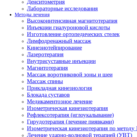
Денситометрия
Лабораторные исследования
Методы лечения
Высокоинтенсивная магнитотерапия
Инъекции гиалуроновой кислоты
Изготовление ортопедических стелек
Лимфодренажный массаж
Кинезиотейпирование
Лазеротерапия
Внутрисуставные инъекции
Магнитотерапия
Массаж воротниковой зоны и шеи
Массаж спины
Прикладная кинезиология
Блокада суставов
Медикаментозное лечение
Изометрическая кинезиотерапия
Рефлексотерапия (иглоукалывание)
Гирудотерапия (лечение пиявками)
Изометрическая кинезиотерапия по методу 
Лечение ударно-волновой терапией (УВТ)