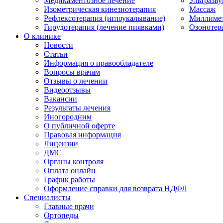
Медикаментозное лечение
Ультразву
Изометрическая кинезиотерапия
Массаж
Рефлексотерапия (иглоукалывание)
Миллимет
Гирудотерапия (лечение пиявками)
Озонотер
О клинике
Новости
Статьи
Информация о правообладателе
Вопросы врачам
Отзывы о лечении
Видеоотзывы
Вакансии
Результаты лечения
Иногородним
О публичной оферте
Правовая информация
Лицензии
ДМС
Органы контроля
Оплата онлайн
График работы
Оформление справки для возврата НДФЛ
Специалисты
Главные врачи
Ортопеды