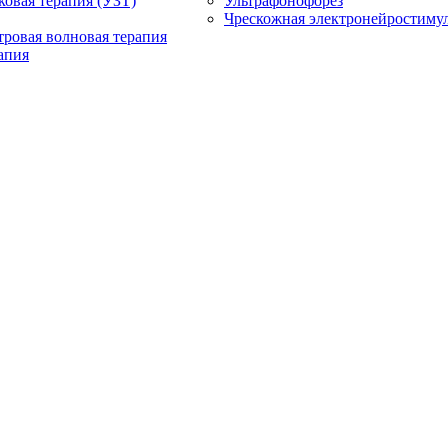
ковая терапия (УЗТ)
Ультрафонофорез
Чрескожная электронейростиму
ровая волновая терапия
апия