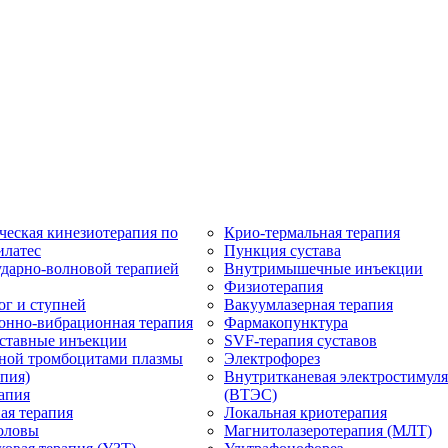
ческая кинезиотерапия по
Крио-термальная терапия
илатес
Пункция сустава
ударно-волновой терапией
Внутримышечные инъекции
Физиотерапия
ог и ступней
Вакуумлазерная терапия
онно-вибрационная терапия
Фармакопунктура
ставные инъекции
SVF-терапия суставов
ной тромбоцитами плазмы
Электрофорез
пия)
Внутритканевая электростимул
апия
(ВТЭС)
ая терапия
Локальная криотерапия
оловы
Магнитолазеротерапия (МЛТ)