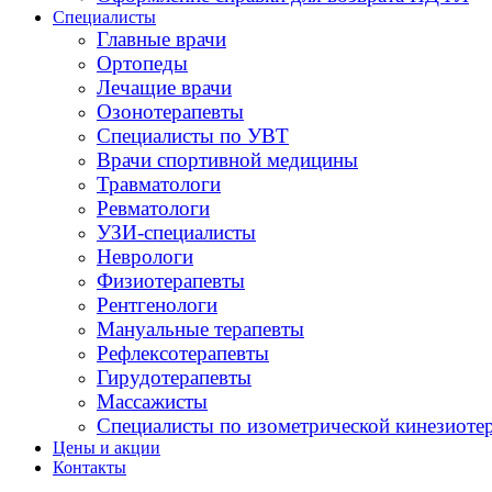
Специалисты
Главные врачи
Ортопеды
Лечащие врачи
Озонотерапевты
Специалисты по УВТ
Врачи спортивной медицины
Травматологи
Ревматологи
УЗИ-специалисты
Неврологи
Физиотерапевты
Рентгенологи
Мануальные терапевты
Рефлексотерапевты
Гирудотерапевты
Массажисты
Специалисты по изометрической кинезиоте
Цены и акции
Контакты