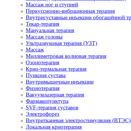
Массаж ног и ступней
Перкуссионно-вибрационная терапия
Внутрисуставные инъекции обогащённой т
Текар-терапия
Мануальная терапия
Массаж головы
Ультразвуковая терапия (УЗТ)
Массаж
Миллиметровая волновая терапия
Озонотерапия
Крио-термальная терапия
Пункция сустава
Внутримышечные инъекции
Физиотерапия
Вакуумлазерная терапия
Фармакопунктура
SVF-терапия суставов
Электрофорез
Внутритканевая электростимуляция (ВТЭС)
Локальная криотерапия