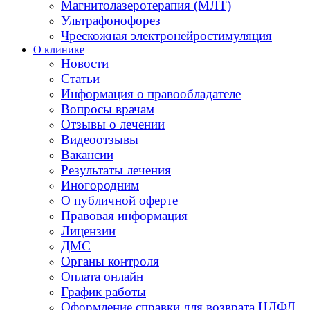
Магнитолазеротерапия (МЛТ)
Ультрафонофорез
Чрескожная электронейростимуляция
О клинике
Новости
Статьи
Информация о правообладателе
Вопросы врачам
Отзывы о лечении
Видеоотзывы
Вакансии
Результаты лечения
Иногородним
О публичной оферте
Правовая информация
Лицензии
ДМС
Органы контроля
Оплата онлайн
График работы
Оформление справки для возврата НДФЛ