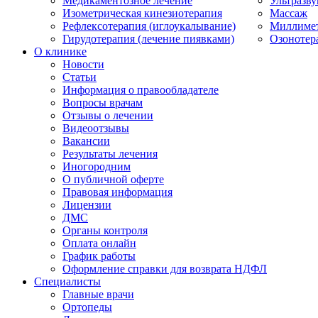
Медикаментозное лечение
Ультразву
Изометрическая кинезиотерапия
Массаж
Рефлексотерапия (иглоукалывание)
Миллимет
Гирудотерапия (лечение пиявками)
Озонотер
О клинике
Новости
Статьи
Информация о правообладателе
Вопросы врачам
Отзывы о лечении
Видеоотзывы
Вакансии
Результаты лечения
Иногородним
О публичной оферте
Правовая информация
Лицензии
ДМС
Органы контроля
Оплата онлайн
График работы
Оформление справки для возврата НДФЛ
Специалисты
Главные врачи
Ортопеды