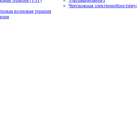
ковая терапия (УЗТ)
Ультрафонофорез
Чрескожная электронейростиму
ровая волновая терапия
апия