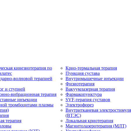
ческая кинезиотерапия по
Крио-термальная терапия
илатес
Пункция сустава
ударно-волновой терапией
Внутримышечные инъекции
Физиотерапия
ог и ступней
Вакуумлазерная терапия
онно-вибрационная терапия
Фармакопунктура
ставные инъекции
SVF-терапия суставов
ной тромбоцитами плазмы
Электрофорез
пия)
Внутритканевая электростимул
апия
(ВТЭС)
ая терапия
Локальная криотерапия
оловы
Магнитолазеротерапия (МЛТ)