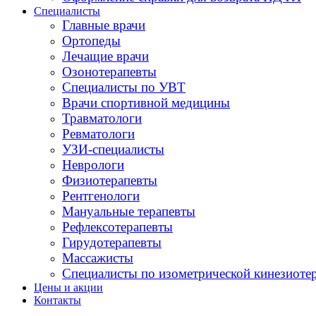
Специалисты
Главные врачи
Ортопеды
Лечащие врачи
Озонотерапевты
Специалисты по УВТ
Врачи спортивной медицины
Травматологи
Ревматологи
УЗИ-специалисты
Неврологи
Физиотерапевты
Рентгенологи
Мануальные терапевты
Рефлексотерапевты
Гирудотерапевты
Массажисты
Специалисты по изометрической кинезиоте
Цены и акции
Контакты