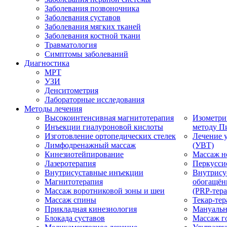
Заболевания позвоночника
Заболевания суставов
Заболевания мягких тканей
Заболевания костной ткани
Травматология
Симптомы заболеваний
Диагностика
МРТ
УЗИ
Денситометрия
Лабораторные исследования
Методы лечения
Высокоинтенсивная магнитотерапия
Изометри
Инъекции гиалуроновой кислоты
методу П
Изготовление ортопедических стелек
Лечение 
Лимфодренажный массаж
(УВТ)
Кинезиотейпирование
Массаж н
Лазеротерапия
Перкусси
Внутрисуставные инъекции
Внутрису
Магнитотерапия
обогащён
Массаж воротниковой зоны и шеи
(PRP-тера
Массаж спины
Текар-тер
Прикладная кинезиология
Мануальн
Блокада суставов
Массаж г