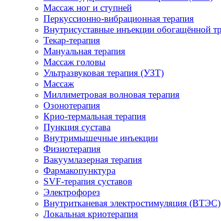
Массаж ног и ступней
Перкуссионно-вибрационная терапия
Внутрисуставные инъекции обогащённой т
Текар-терапия
Мануальная терапия
Массаж головы
Ультразвуковая терапия (УЗТ)
Массаж
Миллиметровая волновая терапия
Озонотерапия
Крио-термальная терапия
Пункция сустава
Внутримышечные инъекции
Физиотерапия
Вакуумлазерная терапия
Фармакопунктура
SVF-терапия суставов
Электрофорез
Внутритканевая электростимуляция (ВТЭС)
Локальная криотерапия