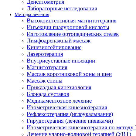
Денситометрия
Лабораторные исследования
Методы лечения
Высокоинтенсивная магнитотерапия
Инъекции гиалуроновой кислоты
Изготовление ортопедических стелек
Лимфодренажный массаж
Кинезиотейпирование
Лазеротерапия
Внутрисуставные инъекции
Магнитотерапия
Массаж воротниковой зоны и шеи
Массаж спины
Прикладная кинезиология
Блокада суставов
Медикаментозное лечение
Изометрическая кинезиотерапия
Рефлексотерапия (иглоукалывание)
Гирудотерапия (лечение пиявками)
Изометрическая кинезиотерапия по методу 
Лечение ударно-волновой терапией (УВТ)