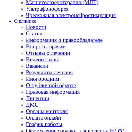
Магнитолазеротерапия (МЛТ)
Ультрафонофорез
Чрескожная электронейростимуляция
О клинике
Новости
Статьи
Информация о правообладателе
Вопросы врачам
Отзывы о лечении
Видеоотзывы
Вакансии
Результаты лечения
Иногородним
О публичной оферте
Правовая информация
Лицензии
ДМС
Органы контроля
Оплата онлайн
График работы
Оформление справки для возврата НДФЛ