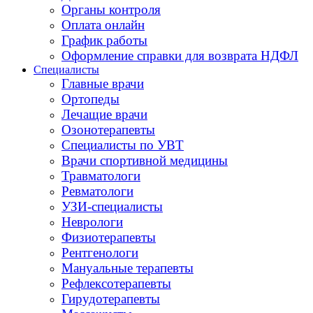
Органы контроля
Оплата онлайн
График работы
Оформление справки для возврата НДФЛ
Специалисты
Главные врачи
Ортопеды
Лечащие врачи
Озонотерапевты
Специалисты по УВТ
Врачи спортивной медицины
Травматологи
Ревматологи
УЗИ-специалисты
Неврологи
Физиотерапевты
Рентгенологи
Мануальные терапевты
Рефлексотерапевты
Гирудотерапевты