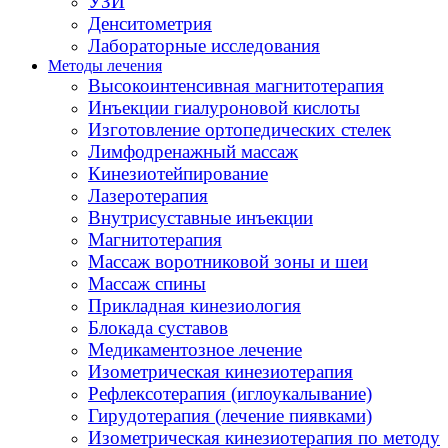
УЗИ
Денситометрия
Лабораторные исследования
Методы лечения
Высокоинтенсивная магнитотерапия
Инъекции гиалуроновой кислоты
Изготовление ортопедических стелек
Лимфодренажный массаж
Кинезиотейпирование
Лазеротерапия
Внутрисуставные инъекции
Магнитотерапия
Массаж воротниковой зоны и шеи
Массаж спины
Прикладная кинезиология
Блокада суставов
Медикаментозное лечение
Изометрическая кинезиотерапия
Рефлексотерапия (иглоукалывание)
Гирудотерапия (лечение пиявками)
Изометрическая кинезиотерапия по методу