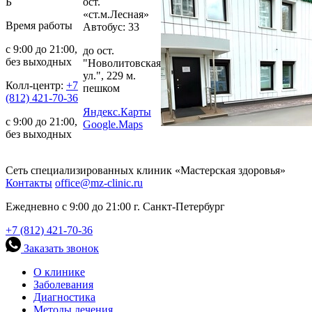
Б
ост.
«ст.м.Лесная»
Время работы
Автобус: 33
с 9:00 до 21:00,
до ост.
без выходных
"Новолитовская
ул.", 229 м.
Колл-центр:
+7
пешком
(812) 421-70-36
Яндекс.Карты
с 9:00 до 21:00,
Google.Maps
без выходных
Сеть специализированных клиник «Мастерская здоровья»
Контакты
office@mz-clinic.ru
Ежедневно с 9:00 до 21:00 г. Санкт-Петербург
+7 (812) 421-70-36
Заказать звонок
О клинике
Заболевания
Диагностика
Методы лечения