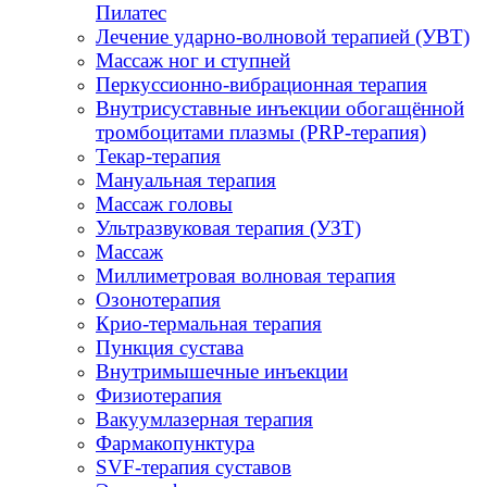
Пилатес
Лечение ударно-волновой терапией (УВТ)
Массаж ног и ступней
Перкуссионно-вибрационная терапия
Внутрисуставные инъекции обогащённой
тромбоцитами плазмы (PRP-терапия)
Текар-терапия
Мануальная терапия
Массаж головы
Ультразвуковая терапия (УЗТ)
Массаж
Миллиметровая волновая терапия
Озонотерапия
Крио-термальная терапия
Пункция сустава
Внутримышечные инъекции
Физиотерапия
Вакуумлазерная терапия
Фармакопунктура
SVF-терапия суставов