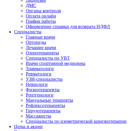
Лицензии
ДМС
Органы контроля
Оплата онлайн
График работы
Оформление справки для возврата НДФЛ
Специалисты
Главные врачи
Ортопеды
Лечащие врачи
Озонотерапевты
Специалисты по УВТ
Врачи спортивной медицины
Травматологи
Ревматологи
УЗИ-специалисты
Неврологи
Физиотерапевты
Рентгенологи
Мануальные терапевты
Рефлексотерапевты
Гирудотерапевты
Массажисты
Специалисты по изометрической кинезиотерапии
Цены и акции