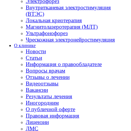
Электрофорез
Внутритканевая электростимуляция
(ВТЭС)
Локальная криотерапия
Магнитолазеротерапия (МЛТ)
Ультрафонофорез
Чрескожная электронейростимуляция
О клинике
Новости
Статьи
Информация о правообладателе
Вопросы врачам
Отзывы о лечении
Видеоотзывы
Вакансии
Результаты лечения
Иногородним
О публичной оферте
Правовая информация
Лицензии
ДМС