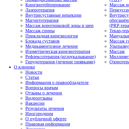
Кинезиотейпирование
Массаж н
Лазеротерапия
Перкусси
Внутрисуставные инъекции
Внутрису
Магнитотерапия
обогащён
Массаж воротниковой зоны и шеи
(PRP-тера
Массаж спины
Текар-тер
Прикладная кинезиология
Мануальн
Блокада суставов
Массаж г
Медикаментозное лечение
Ультразву
Изометрическая кинезиотерапия
Массаж
Рефлексотерапия (иглоукалывание)
Миллимет
Гирудотерапия (лечение пиявками)
Озонотер
О клинике
Новости
Статьи
Информация о правообладателе
Вопросы врачам
Отзывы о лечении
Видеоотзывы
Вакансии
Результаты лечения
Иногородним
О публичной оферте
Правовая информация