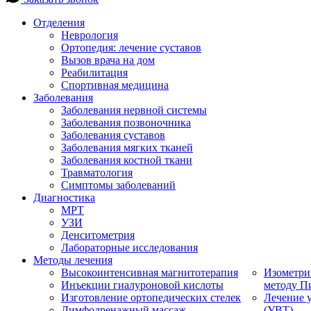
Отделения
Неврология
Ортопедия: лечение суставов
Вызов врача на дом
Реабилитация
Спортивная медицина
Заболевания
Заболевания нервной системы
Заболевания позвоночника
Заболевания суставов
Заболевания мягких тканей
Заболевания костной ткани
Травматология
Симптомы заболеваний
Диагностика
МРТ
УЗИ
Денситометрия
Лабораторные исследования
Методы лечения
Высокоинтенсивная магнитотерапия
Изометри
Инъекции гиалуроновой кислоты
методу П
Изготовление ортопедических стелек
Лечение 
Лимфодренажный массаж
(УВТ)