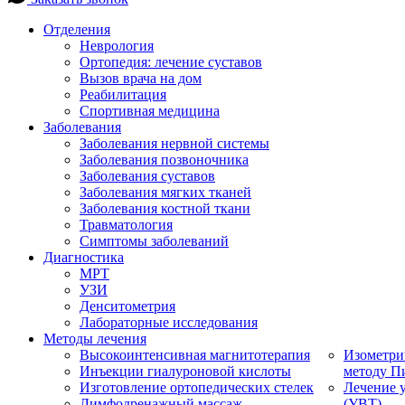
Отделения
Неврология
Ортопедия: лечение суставов
Вызов врача на дом
Реабилитация
Спортивная медицина
Заболевания
Заболевания нервной системы
Заболевания позвоночника
Заболевания суставов
Заболевания мягких тканей
Заболевания костной ткани
Травматология
Симптомы заболеваний
Диагностика
МРТ
УЗИ
Денситометрия
Лабораторные исследования
Методы лечения
Высокоинтенсивная магнитотерапия
Изометри
Инъекции гиалуроновой кислоты
методу П
Изготовление ортопедических стелек
Лечение 
Лимфодренажный массаж
(УВТ)