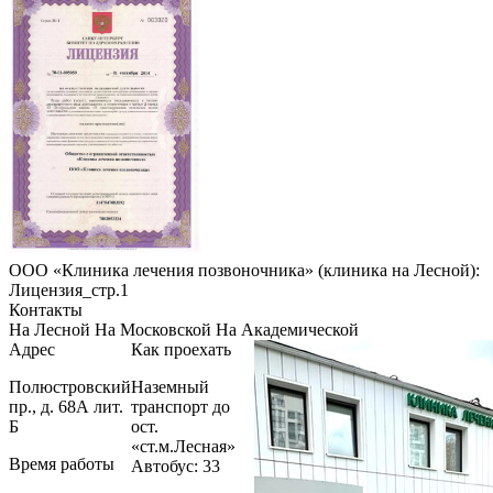
ООО «Клиника лечения позвоночника» (клиника на Лесной):
Лицензия_стр.1
Контакты
На Лесной
На Московской
На Академической
Адрес
Как проехать
Полюстровский
Наземный
пр., д. 68А лит.
транспорт до
Б
ост.
«ст.м.Лесная»
Время работы
Автобус: 33