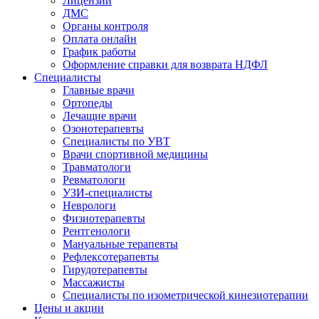
Лицензии
ДМС
Органы контроля
Оплата онлайн
График работы
Оформление справки для возврата НДФЛ
Специалисты
Главные врачи
Ортопеды
Лечащие врачи
Озонотерапевты
Специалисты по УВТ
Врачи спортивной медицины
Травматологи
Ревматологи
УЗИ-специалисты
Неврологи
Физиотерапевты
Рентгенологи
Мануальные терапевты
Рефлексотерапевты
Гирудотерапевты
Массажисты
Специалисты по изометрической кинезиотерапии
Цены и акции