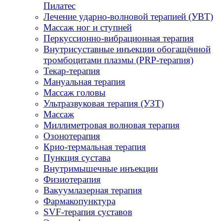
Пилатес
Лечение ударно-волновой терапией (УВТ)
Массаж ног и ступней
Перкуссионно-вибрационная терапия
Внутрисуставные инъекции обогащённой
тромбоцитами плазмы (PRP-терапия)
Текар-терапия
Мануальная терапия
Массаж головы
Ультразвуковая терапия (УЗТ)
Массаж
Миллиметровая волновая терапия
Озонотерапия
Крио-термальная терапия
Пункция сустава
Внутримышечные инъекции
Физиотерапия
Вакуумлазерная терапия
Фармакопунктура
SVF-терапия суставов