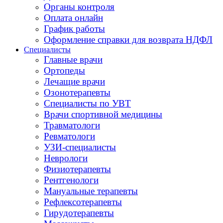
Органы контроля
Оплата онлайн
График работы
Оформление справки для возврата НДФЛ
Специалисты
Главные врачи
Ортопеды
Лечащие врачи
Озонотерапевты
Специалисты по УВТ
Врачи спортивной медицины
Травматологи
Ревматологи
УЗИ-специалисты
Неврологи
Физиотерапевты
Рентгенологи
Мануальные терапевты
Рефлексотерапевты
Гирудотерапевты