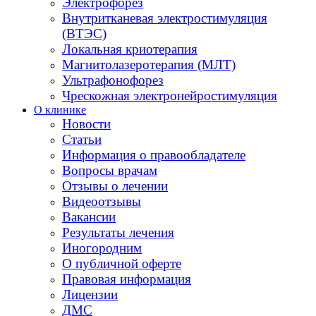
Электрофорез
Внутритканевая электростимуляция
(ВТЭС)
Локальная криотерапия
Магнитолазеротерапия (МЛТ)
Ультрафонофорез
Чрескожная электронейростимуляция
О клинике
Новости
Статьи
Информация о правообладателе
Вопросы врачам
Отзывы о лечении
Видеоотзывы
Вакансии
Результаты лечения
Иногородним
О публичной оферте
Правовая информация
Лицензии
ДМС