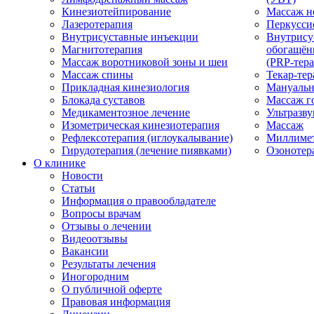
Кинезиотейпирование
Массаж н
Лазеротерапия
Перкусси
Внутрисуставные инъекции
Внутрису
Магнитотерапия
обогащён
Массаж воротниковой зоны и шеи
(PRP-тера
Массаж спины
Текар-тер
Прикладная кинезиология
Мануальн
Блокада суставов
Массаж г
Медикаментозное лечение
Ультразву
Изометрическая кинезиотерапия
Массаж
Рефлексотерапия (иглоукалывание)
Миллимет
Гирудотерапия (лечение пиявками)
Озонотер
О клинике
Новости
Статьи
Информация о правообладателе
Вопросы врачам
Отзывы о лечении
Видеоотзывы
Вакансии
Результаты лечения
Иногородним
О публичной оферте
Правовая информация