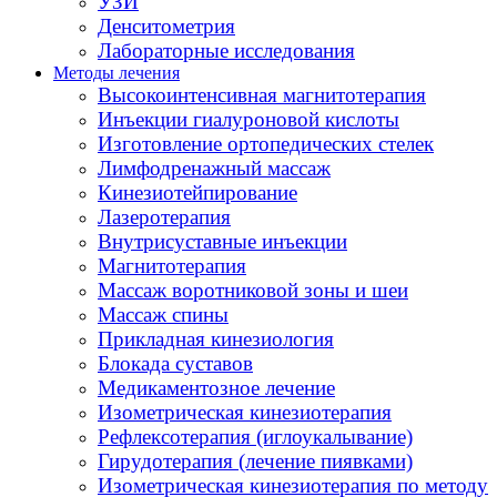
УЗИ
Денситометрия
Лабораторные исследования
Методы лечения
Высокоинтенсивная магнитотерапия
Инъекции гиалуроновой кислоты
Изготовление ортопедических стелек
Лимфодренажный массаж
Кинезиотейпирование
Лазеротерапия
Внутрисуставные инъекции
Магнитотерапия
Массаж воротниковой зоны и шеи
Массаж спины
Прикладная кинезиология
Блокада суставов
Медикаментозное лечение
Изометрическая кинезиотерапия
Рефлексотерапия (иглоукалывание)
Гирудотерапия (лечение пиявками)
Изометрическая кинезиотерапия по методу