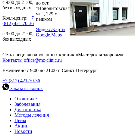
с 9:00 до 21:00,
до ост.
без выходных
"Новолитовская
ул.", 229 м.
Колл-центр:
+7
пешком
(812) 421-70-36
Яндекс.Карты
с 9:00 до 21:00,
Google.Maps
без выходных
Сеть специализированных клиник «Мастерская здоровья»
Контакты
office@mz-clinic.ru
Ежедневно с 9:00 до 21:00 г. Санкт-Петербург
+7 (812) 421-70-36
Заказать звонок
О клинике
Заболевания
Диагностика
Методы лечения
Цены
Акции
Новости