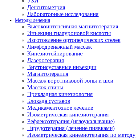
УЗИ
Денситометрия
Лабораторные исследования
Методы лечения
Высокоинтенсивная магнитотерапия
Инъекции гиалуроновой кислоты
Изготовление ортопедических стелек
Лимфодренажный массаж
Кинезиотейпирование
Лазеротерапия
Внутрисуставные инъекции
Магнитотерапия
Массаж воротниковой зоны и шеи
Массаж спины
Прикладная кинезиология
Блокада суставов
Медикаментозное лечение
Изометрическая кинезиотерапия
Рефлексотерапия (иглоукалывание)
Гирудотерапия (лечение пиявками)
Изометрическая кинезиотерапия по методу