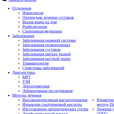
Отделения
Неврология
Ортопедия: лечение суставов
Вызов врача на дом
Реабилитация
Спортивная медицина
Заболевания
Заболевания нервной системы
Заболевания позвоночника
Заболевания суставов
Заболевания мягких тканей
Заболевания костной ткани
Травматология
Симптомы заболеваний
Диагностика
МРТ
УЗИ
Денситометрия
Лабораторные исследования
Методы лечения
Высокоинтенсивная магнитотерапия
Изометри
Инъекции гиалуроновой кислоты
методу П
Изготовление ортопедических стелек
Лечение 
Лимфодренажный массаж
(УВТ)