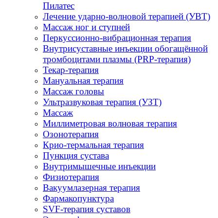
Пилатес
Лечение ударно-волновой терапией (УВТ)
Массаж ног и ступней
Перкуссионно-вибрационная терапия
Внутрисуставные инъекции обогащённой
тромбоцитами плазмы (PRP-терапия)
Текар-терапия
Мануальная терапия
Массаж головы
Ультразвуковая терапия (УЗТ)
Массаж
Миллиметровая волновая терапия
Озонотерапия
Крио-термальная терапия
Пункция сустава
Внутримышечные инъекции
Физиотерапия
Вакуумлазерная терапия
Фармакопунктура
SVF-терапия суставов