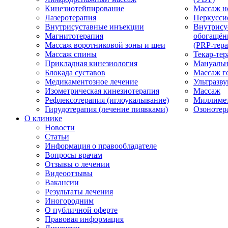
Кинезиотейпирование
Массаж н
Лазеротерапия
Перкусси
Внутрисуставные инъекции
Внутрису
Магнитотерапия
обогащён
Массаж воротниковой зоны и шеи
(PRP-тера
Массаж спины
Текар-тер
Прикладная кинезиология
Мануальн
Блокада суставов
Массаж г
Медикаментозное лечение
Ультразву
Изометрическая кинезиотерапия
Массаж
Рефлексотерапия (иглоукалывание)
Миллимет
Гирудотерапия (лечение пиявками)
Озонотер
О клинике
Новости
Статьи
Информация о правообладателе
Вопросы врачам
Отзывы о лечении
Видеоотзывы
Вакансии
Результаты лечения
Иногородним
О публичной оферте
Правовая информация