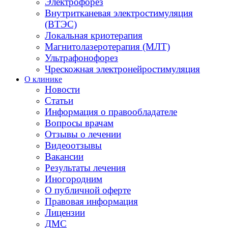
Электрофорез
Внутритканевая электростимуляция
(ВТЭС)
Локальная криотерапия
Магнитолазеротерапия (МЛТ)
Ультрафонофорез
Чрескожная электронейростимуляция
О клинике
Новости
Статьи
Информация о правообладателе
Вопросы врачам
Отзывы о лечении
Видеоотзывы
Вакансии
Результаты лечения
Иногородним
О публичной оферте
Правовая информация
Лицензии
ДМС