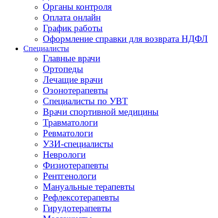
Органы контроля
Оплата онлайн
График работы
Оформление справки для возврата НДФЛ
Специалисты
Главные врачи
Ортопеды
Лечащие врачи
Озонотерапевты
Специалисты по УВТ
Врачи спортивной медицины
Травматологи
Ревматологи
УЗИ-специалисты
Неврологи
Физиотерапевты
Рентгенологи
Мануальные терапевты
Рефлексотерапевты
Гирудотерапевты