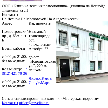
ООО «Клиника лечения позвоночника» (клиника на Лесной):
Лицензия_стр.1
Контакты
На Лесной
На Московской
На Академической
Адрес
Как проехать
Полюстровский
Наземный
пр., д. 68А лит.
транспорт до
Б
ост.
«ст.м.Лесная»
Время работы
Автобус: 33
с 9:00 до 21:00,
до ост.
без выходных
"Новолитовская
ул.", 229 м.
Колл-центр:
+7
пешком
(812) 421-70-36
Яндекс.Карты
с 9:00 до 21:00,
Google.Maps
без выходных
Сеть специализированных клиник «Мастерская здоровья»
Контакты
office@mz-clinic.ru