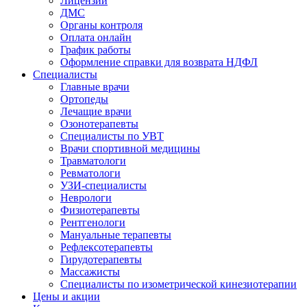
Лицензии
ДМС
Органы контроля
Оплата онлайн
График работы
Оформление справки для возврата НДФЛ
Специалисты
Главные врачи
Ортопеды
Лечащие врачи
Озонотерапевты
Специалисты по УВТ
Врачи спортивной медицины
Травматологи
Ревматологи
УЗИ-специалисты
Неврологи
Физиотерапевты
Рентгенологи
Мануальные терапевты
Рефлексотерапевты
Гирудотерапевты
Массажисты
Специалисты по изометрической кинезиотерапии
Цены и акции