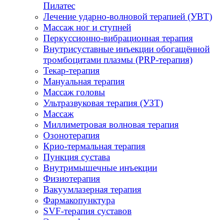
Пилатес
Лечение ударно-волновой терапией (УВТ)
Массаж ног и ступней
Перкуссионно-вибрационная терапия
Внутрисуставные инъекции обогащённой
тромбоцитами плазмы (PRP-терапия)
Текар-терапия
Мануальная терапия
Массаж головы
Ультразвуковая терапия (УЗТ)
Массаж
Миллиметровая волновая терапия
Озонотерапия
Крио-термальная терапия
Пункция сустава
Внутримышечные инъекции
Физиотерапия
Вакуумлазерная терапия
Фармакопунктура
SVF-терапия суставов