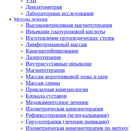
УЗИ
Денситометрия
Лабораторные исследования
Методы лечения
Высокоинтенсивная магнитотерапия
Инъекции гиалуроновой кислоты
Изготовление ортопедических стелек
Лимфодренажный массаж
Кинезиотейпирование
Лазеротерапия
Внутрисуставные инъекции
Магнитотерапия
Массаж воротниковой зоны и шеи
Массаж спины
Прикладная кинезиология
Блокада суставов
Медикаментозное лечение
Изометрическая кинезиотерапия
Рефлексотерапия (иглоукалывание)
Гирудотерапия (лечение пиявками)
Изометрическая кинезиотерапия по методу