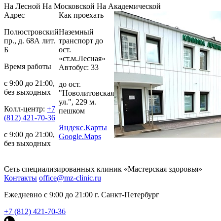
На Лесной
На Московской
На Академической
Адрес
Как проехать
Полюстровский
Наземный
пр., д. 68А лит.
транспорт до
Б
ост.
«ст.м.Лесная»
Время работы
Автобус: 33
с 9:00 до 21:00,
до ост.
без выходных
"Новолитовская
ул.", 229 м.
Колл-центр:
+7
пешком
(812) 421-70-36
Яндекс.Карты
с 9:00 до 21:00,
Google.Maps
без выходных
Сеть специализированных клиник «Мастерская здоровья»
Контакты
office@mz-clinic.ru
Ежедневно с 9:00 до 21:00 г. Санкт-Петербург
+7 (812) 421-70-36