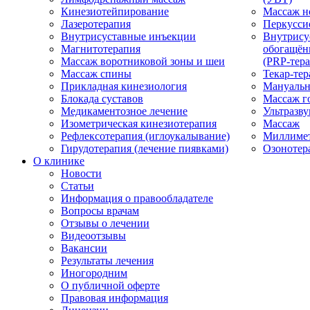
Кинезиотейпирование
Массаж н
Лазеротерапия
Перкусси
Внутрисуставные инъекции
Внутрису
Магнитотерапия
обогащён
Массаж воротниковой зоны и шеи
(PRP-тера
Массаж спины
Текар-тер
Прикладная кинезиология
Мануальн
Блокада суставов
Массаж г
Медикаментозное лечение
Ультразву
Изометрическая кинезиотерапия
Массаж
Рефлексотерапия (иглоукалывание)
Миллимет
Гирудотерапия (лечение пиявками)
Озонотер
О клинике
Новости
Статьи
Информация о правообладателе
Вопросы врачам
Отзывы о лечении
Видеоотзывы
Вакансии
Результаты лечения
Иногородним
О публичной оферте
Правовая информация