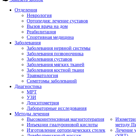
Отделения
Неврология
Ортопедия: лечение суставов
Вызов врача на дом
Реабилитация
Спортивная медицина
Заболевания
Заболевания нервной системы
Заболевания позвоночника
Заболевания суставов
Заболевания мягких тканей
Заболевания костной ткани
Травматология
Симптомы заболеваний
Диагностика
МРТ
УЗИ
Денситометрия
Лабораторные исследования
Методы лечения
Высокоинтенсивная магнитотерапия
Изометри
Инъекции гиалуроновой кислоты
методу П
Изготовление ортопедических стелек
Лечение 
Лимфодренажный массаж
(УВТ)