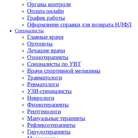
Органы контроля
Оплата онлайн
График работы
Оформление справки для возврата НДФЛ
Специалисты
Главные врачи
Ортопеды
Лечащие врачи
Озонотерапевты
Специалисты по УВТ
Врачи спортивной медицины
Травматологи
Ревматологи
УЗИ-специалисты
Неврологи
Физиотерапевты
Рентгенологи
Мануальные терапевты
Рефлексотерапевты
Гирудотерапевты