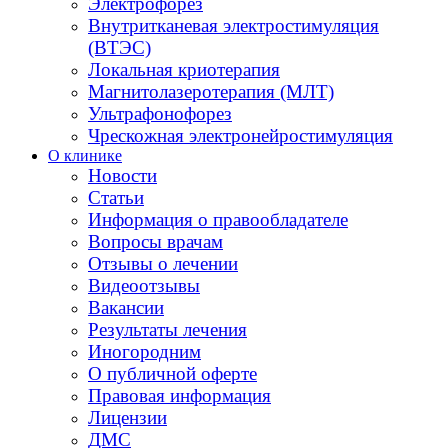
Электрофорез
Внутритканевая электростимуляция
(ВТЭС)
Локальная криотерапия
Магнитолазеротерапия (МЛТ)
Ультрафонофорез
Чрескожная электронейростимуляция
О клинике
Новости
Статьи
Информация о правообладателе
Вопросы врачам
Отзывы о лечении
Видеоотзывы
Вакансии
Результаты лечения
Иногородним
О публичной оферте
Правовая информация
Лицензии
ДМС