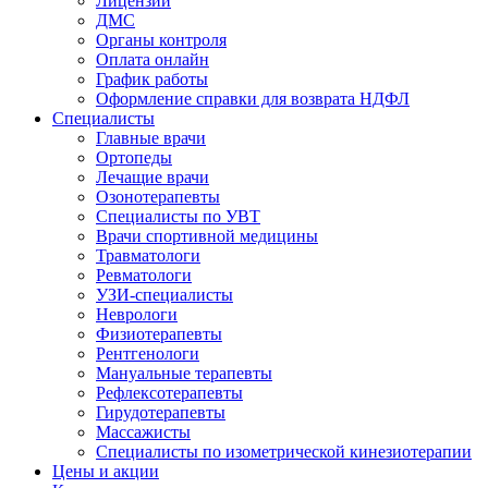
Лицензии
ДМС
Органы контроля
Оплата онлайн
График работы
Оформление справки для возврата НДФЛ
Специалисты
Главные врачи
Ортопеды
Лечащие врачи
Озонотерапевты
Специалисты по УВТ
Врачи спортивной медицины
Травматологи
Ревматологи
УЗИ-специалисты
Неврологи
Физиотерапевты
Рентгенологи
Мануальные терапевты
Рефлексотерапевты
Гирудотерапевты
Массажисты
Специалисты по изометрической кинезиотерапии
Цены и акции