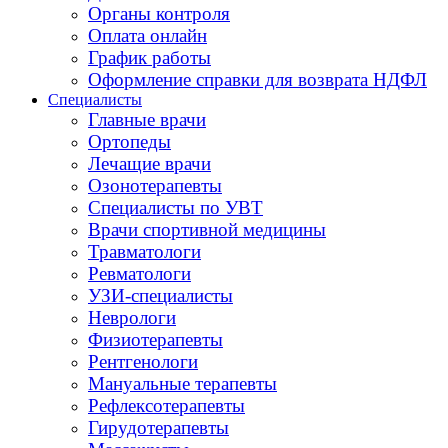
Органы контроля
Оплата онлайн
График работы
Оформление справки для возврата НДФЛ
Специалисты
Главные врачи
Ортопеды
Лечащие врачи
Озонотерапевты
Специалисты по УВТ
Врачи спортивной медицины
Травматологи
Ревматологи
УЗИ-специалисты
Неврологи
Физиотерапевты
Рентгенологи
Мануальные терапевты
Рефлексотерапевты
Гирудотерапевты