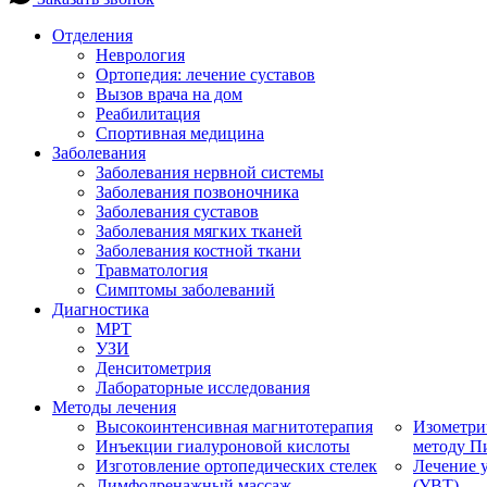
Отделения
Неврология
Ортопедия: лечение суставов
Вызов врача на дом
Реабилитация
Спортивная медицина
Заболевания
Заболевания нервной системы
Заболевания позвоночника
Заболевания суставов
Заболевания мягких тканей
Заболевания костной ткани
Травматология
Симптомы заболеваний
Диагностика
МРТ
УЗИ
Денситометрия
Лабораторные исследования
Методы лечения
Высокоинтенсивная магнитотерапия
Изометри
Инъекции гиалуроновой кислоты
методу П
Изготовление ортопедических стелек
Лечение 
Лимфодренажный массаж
(УВТ)