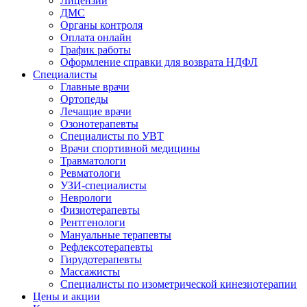
Лицензии
ДМС
Органы контроля
Оплата онлайн
График работы
Оформление справки для возврата НДФЛ
Специалисты
Главные врачи
Ортопеды
Лечащие врачи
Озонотерапевты
Специалисты по УВТ
Врачи спортивной медицины
Травматологи
Ревматологи
УЗИ-специалисты
Неврологи
Физиотерапевты
Рентгенологи
Мануальные терапевты
Рефлексотерапевты
Гирудотерапевты
Массажисты
Специалисты по изометрической кинезиотерапии
Цены и акции