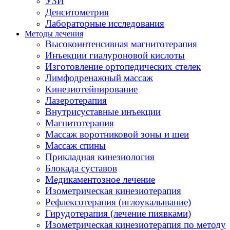
УЗИ
Денситометрия
Лабораторные исследования
Методы лечения
Высокоинтенсивная магнитотерапия
Инъекции гиалуроновой кислоты
Изготовление ортопедических стелек
Лимфодренажный массаж
Кинезиотейпирование
Лазеротерапия
Внутрисуставные инъекции
Магнитотерапия
Массаж воротниковой зоны и шеи
Массаж спины
Прикладная кинезиология
Блокада суставов
Медикаментозное лечение
Изометрическая кинезиотерапия
Рефлексотерапия (иглоукалывание)
Гирудотерапия (лечение пиявками)
Изометрическая кинезиотерапия по методу