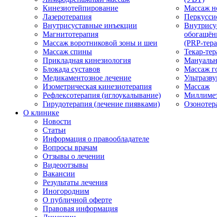
Кинезиотейпирование
Массаж н
Лазеротерапия
Перкусси
Внутрисуставные инъекции
Внутрису
Магнитотерапия
обогащён
Массаж воротниковой зоны и шеи
(PRP-тера
Массаж спины
Текар-тер
Прикладная кинезиология
Мануальн
Блокада суставов
Массаж г
Медикаментозное лечение
Ультразву
Изометрическая кинезиотерапия
Массаж
Рефлексотерапия (иглоукалывание)
Миллимет
Гирудотерапия (лечение пиявками)
Озонотер
О клинике
Новости
Статьи
Информация о правообладателе
Вопросы врачам
Отзывы о лечении
Видеоотзывы
Вакансии
Результаты лечения
Иногородним
О публичной оферте
Правовая информация