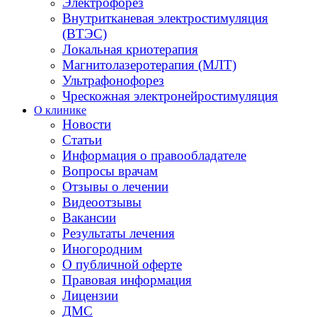
Электрофорез
Внутритканевая электростимуляция
(ВТЭС)
Локальная криотерапия
Магнитолазеротерапия (МЛТ)
Ультрафонофорез
Чрескожная электронейростимуляция
О клинике
Новости
Статьи
Информация о правообладателе
Вопросы врачам
Отзывы о лечении
Видеоотзывы
Вакансии
Результаты лечения
Иногородним
О публичной оферте
Правовая информация
Лицензии
ДМС