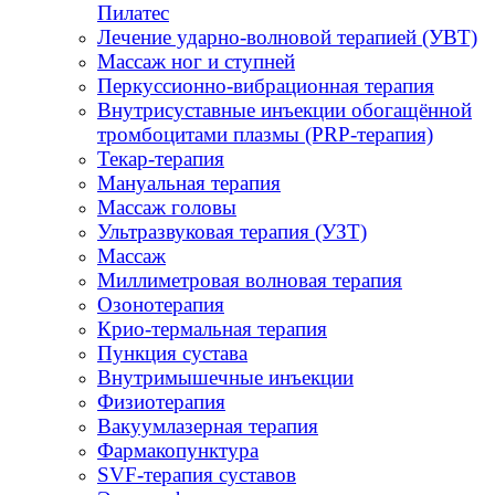
Пилатес
Лечение ударно-волновой терапией (УВТ)
Массаж ног и ступней
Перкуссионно-вибрационная терапия
Внутрисуставные инъекции обогащённой
тромбоцитами плазмы (PRP-терапия)
Текар-терапия
Мануальная терапия
Массаж головы
Ультразвуковая терапия (УЗТ)
Массаж
Миллиметровая волновая терапия
Озонотерапия
Крио-термальная терапия
Пункция сустава
Внутримышечные инъекции
Физиотерапия
Вакуумлазерная терапия
Фармакопунктура
SVF-терапия суставов