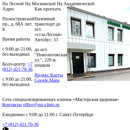
На Лесной
На Московской
На Академической
Адрес
Как проехать
Полюстровский
Наземный
пр., д. 68А лит.
транспорт до
Б
ост.
«ст.м.Лесная»
Время работы
Автобус: 33
с 9:00 до 21:00,
до ост.
без выходных
"Новолитовская
ул.", 229 м.
Колл-центр:
+7
пешком
(812) 421-70-36
Яндекс.Карты
с 9:00 до 21:00,
Google.Maps
без выходных
Сеть специализированных клиник «Мастерская здоровья»
Контакты
office@mz-clinic.ru
Ежедневно с 9:00 до 21:00 г. Санкт-Петербург
+7 (812) 421-70-36