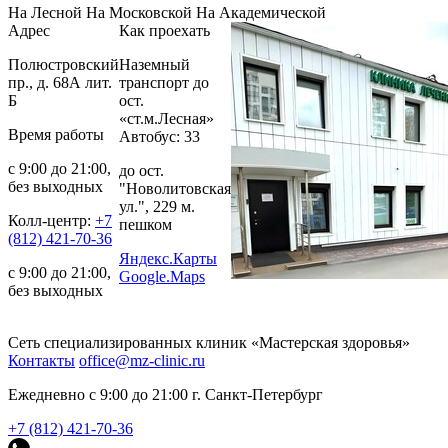
На Лесной
На Московской
На Академической
Адрес
Как проехать
Полюстровский
Наземный
пр., д. 68А лит.
транспорт до
Б
ост.
«ст.м.Лесная»
Время работы
Автобус: 33
с 9:00 до 21:00,
до ост.
без выходных
"Новолитовская
ул.", 229 м.
Колл-центр:
+7
пешком
(812) 421-70-36
Яндекс.Карты
с 9:00 до 21:00,
Google.Maps
без выходных
Сеть специализированных клиник «Мастерская здоровья»
Контакты
office@mz-clinic.ru
Ежедневно с 9:00 до 21:00 г. Санкт-Петербург
+7 (812) 421-70-36