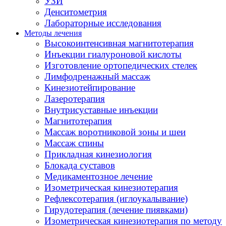
УЗИ
Денситометрия
Лабораторные исследования
Методы лечения
Высокоинтенсивная магнитотерапия
Инъекции гиалуроновой кислоты
Изготовление ортопедических стелек
Лимфодренажный массаж
Кинезиотейпирование
Лазеротерапия
Внутрисуставные инъекции
Магнитотерапия
Массаж воротниковой зоны и шеи
Массаж спины
Прикладная кинезиология
Блокада суставов
Медикаментозное лечение
Изометрическая кинезиотерапия
Рефлексотерапия (иглоукалывание)
Гирудотерапия (лечение пиявками)
Изометрическая кинезиотерапия по методу