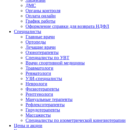
Лицензии
ДМС
Органы контроля
Оплата онлайн
График работы
Оформление справки для возврата НДФЛ
Специалисты
Главные врачи
Ортопеды
Лечащие врачи
Озонотерапевты
Специалисты по УВТ
Врачи спортивной медицины
Травматологи
Ревматологи
УЗИ-специалисты
Неврологи
Физиотерапевты
Рентгенологи
Мануальные терапевты
Рефлексотерапевты
Гирудотерапевты
Массажисты
Специалисты по изометрической кинезиотерапии
Цены и акции