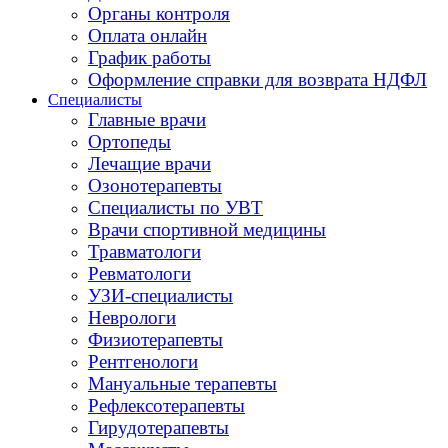
Органы контроля
Оплата онлайн
График работы
Оформление справки для возврата НДФЛ
Специалисты
Главные врачи
Ортопеды
Лечащие врачи
Озонотерапевты
Специалисты по УВТ
Врачи спортивной медицины
Травматологи
Ревматологи
УЗИ-специалисты
Неврологи
Физиотерапевты
Рентгенологи
Мануальные терапевты
Рефлексотерапевты
Гирудотерапевты