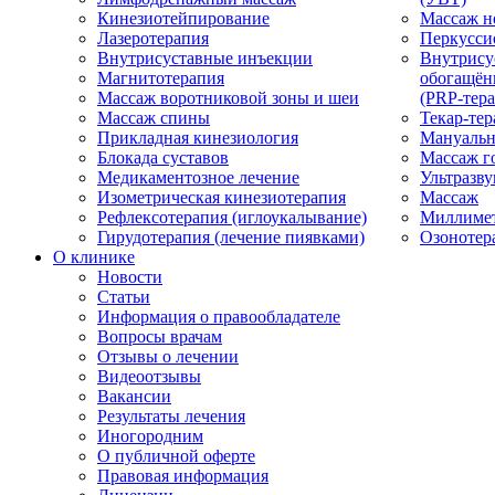
Кинезиотейпирование
Массаж н
Лазеротерапия
Перкусси
Внутрисуставные инъекции
Внутрису
Магнитотерапия
обогащён
Массаж воротниковой зоны и шеи
(PRP-тера
Массаж спины
Текар-тер
Прикладная кинезиология
Мануальн
Блокада суставов
Массаж г
Медикаментозное лечение
Ультразву
Изометрическая кинезиотерапия
Массаж
Рефлексотерапия (иглоукалывание)
Миллимет
Гирудотерапия (лечение пиявками)
Озонотер
О клинике
Новости
Статьи
Информация о правообладателе
Вопросы врачам
Отзывы о лечении
Видеоотзывы
Вакансии
Результаты лечения
Иногородним
О публичной оферте
Правовая информация