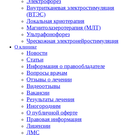
Электрофорез
Внутритканевая электростимуляция
(ВТЭС)
Локальная криотерапия
Магнитолазеротерапия (МЛТ)
Ультрафонофорез
Чрескожная электронейростимуляция
О клинике
Новости
Статьи
Информация о правообладателе
Вопросы врачам
Отзывы о лечении
Видеоотзывы
Вакансии
Результаты лечения
Иногородним
О публичной оферте
Правовая информация
Лицензии
ДМС