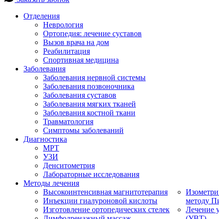
Отделения
Неврология
Ортопедия: лечение суставов
Вызов врача на дом
Реабилитация
Спортивная медицина
Заболевания
Заболевания нервной системы
Заболевания позвоночника
Заболевания суставов
Заболевания мягких тканей
Заболевания костной ткани
Травматология
Симптомы заболеваний
Диагностика
МРТ
УЗИ
Денситометрия
Лабораторные исследования
Методы лечения
Высокоинтенсивная магнитотерапия
Изометри
Инъекции гиалуроновой кислоты
методу П
Изготовление ортопедических стелек
Лечение 
Лимфодренажный массаж
(УВТ)