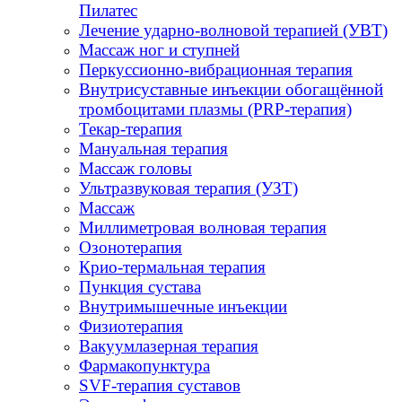
Пилатес
Лечение ударно-волновой терапией (УВТ)
Массаж ног и ступней
Перкуссионно-вибрационная терапия
Внутрисуставные инъекции обогащённой
тромбоцитами плазмы (PRP-терапия)
Текар-терапия
Мануальная терапия
Массаж головы
Ультразвуковая терапия (УЗТ)
Массаж
Миллиметровая волновая терапия
Озонотерапия
Крио-термальная терапия
Пункция сустава
Внутримышечные инъекции
Физиотерапия
Вакуумлазерная терапия
Фармакопунктура
SVF-терапия суставов