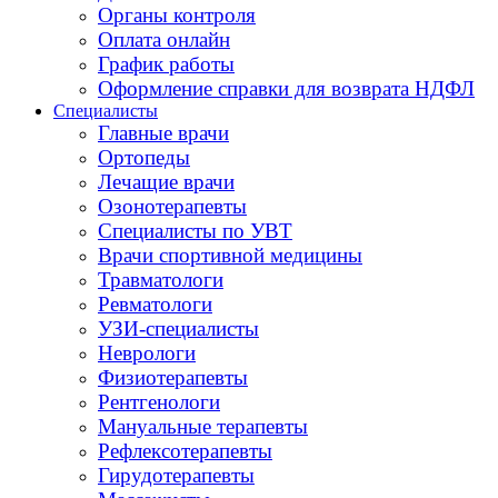
Органы контроля
Оплата онлайн
График работы
Оформление справки для возврата НДФЛ
Специалисты
Главные врачи
Ортопеды
Лечащие врачи
Озонотерапевты
Специалисты по УВТ
Врачи спортивной медицины
Травматологи
Ревматологи
УЗИ-специалисты
Неврологи
Физиотерапевты
Рентгенологи
Мануальные терапевты
Рефлексотерапевты
Гирудотерапевты