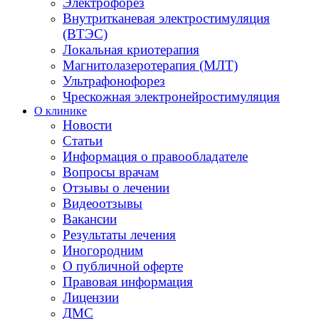
Электрофорез
Внутритканевая электростимуляция
(ВТЭС)
Локальная криотерапия
Магнитолазеротерапия (МЛТ)
Ультрафонофорез
Чрескожная электронейростимуляция
О клинике
Новости
Статьи
Информация о правообладателе
Вопросы врачам
Отзывы о лечении
Видеоотзывы
Вакансии
Результаты лечения
Иногородним
О публичной оферте
Правовая информация
Лицензии
ДМС