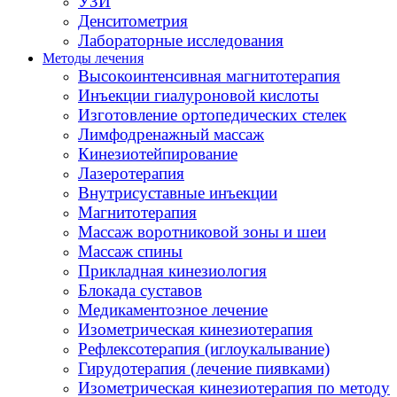
УЗИ
Денситометрия
Лабораторные исследования
Методы лечения
Высокоинтенсивная магнитотерапия
Инъекции гиалуроновой кислоты
Изготовление ортопедических стелек
Лимфодренажный массаж
Кинезиотейпирование
Лазеротерапия
Внутрисуставные инъекции
Магнитотерапия
Массаж воротниковой зоны и шеи
Массаж спины
Прикладная кинезиология
Блокада суставов
Медикаментозное лечение
Изометрическая кинезиотерапия
Рефлексотерапия (иглоукалывание)
Гирудотерапия (лечение пиявками)
Изометрическая кинезиотерапия по методу