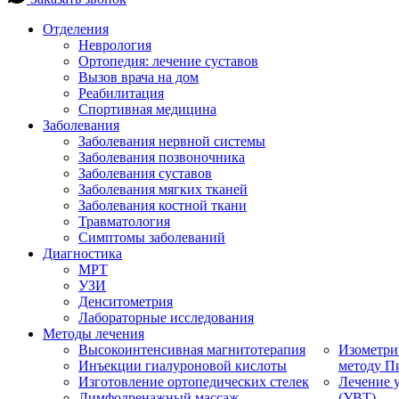
Отделения
Неврология
Ортопедия: лечение суставов
Вызов врача на дом
Реабилитация
Спортивная медицина
Заболевания
Заболевания нервной системы
Заболевания позвоночника
Заболевания суставов
Заболевания мягких тканей
Заболевания костной ткани
Травматология
Симптомы заболеваний
Диагностика
МРТ
УЗИ
Денситометрия
Лабораторные исследования
Методы лечения
Высокоинтенсивная магнитотерапия
Изометри
Инъекции гиалуроновой кислоты
методу П
Изготовление ортопедических стелек
Лечение 
Лимфодренажный массаж
(УВТ)