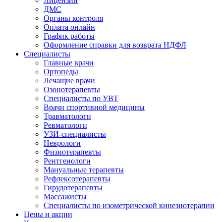
Лицензии
ДМС
Органы контроля
Оплата онлайн
График работы
Оформление справки для возврата НДФЛ
Специалисты
Главные врачи
Ортопеды
Лечащие врачи
Озонотерапевты
Специалисты по УВТ
Врачи спортивной медицины
Травматологи
Ревматологи
УЗИ-специалисты
Неврологи
Физиотерапевты
Рентгенологи
Мануальные терапевты
Рефлексотерапевты
Гирудотерапевты
Массажисты
Специалисты по изометрической кинезиотерапии
Цены и акции