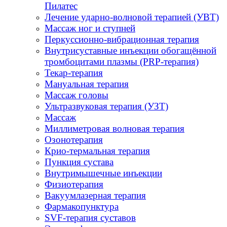
Пилатес
Лечение ударно-волновой терапией (УВТ)
Массаж ног и ступней
Перкуссионно-вибрационная терапия
Внутрисуставные инъекции обогащённой
тромбоцитами плазмы (PRP-терапия)
Текар-терапия
Мануальная терапия
Массаж головы
Ультразвуковая терапия (УЗТ)
Массаж
Миллиметровая волновая терапия
Озонотерапия
Крио-термальная терапия
Пункция сустава
Внутримышечные инъекции
Физиотерапия
Вакуумлазерная терапия
Фармакопунктура
SVF-терапия суставов