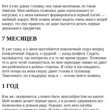
Вот я уже держу головку, она такая маленькая, но такая
тяжёлая. Мои шейные позвонки даже попискивают от
нагрузки, а у меня начинает формироваться первый изгиб —
шейный лордоз. Мой хозяин может видеть очень много вещей
вокруг, это ему нравится, он даже пытается делать первые
движения к предметам.
7 МЕСЯЦЕВ
Я уже сижу, и у меня прогибается поясничный отдел вперёд
(поясничный лордоз), а грудной — назад (кифоз). Сидеть,
оказывается, так интересно и в то же время трудно. Позвонки
то и дело хотят повернуться, но мои окрепшие связки не дают
им разбежаться в разные стороны. Я сижу и наслаждаюсь,
хотя теперь на меня сверху давит голова и туловище.
Тяжеловато, но я выдержу, ведь я — основа моего хозяина.
1 ГОД
Как же, оказывается, сложно быть эквилибристом на канате.
Мой хозяин делает первые шаги, а я должен удерживать все
позвоночки в ровном ряду. Хорошо, хоть мои изгибы
смягчают падения на попу. И ещё я обнаружил, что около