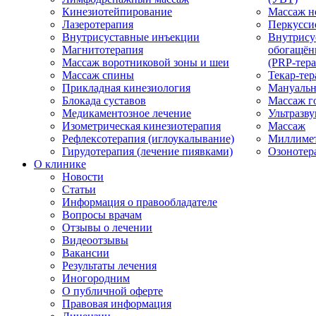
Кинезиотейпирование
Массаж н
Лазеротерапия
Перкусси
Внутрисуставные инъекции
Внутрису
Магнитотерапия
обогащён
Массаж воротниковой зоны и шеи
(PRP-тера
Массаж спины
Текар-тер
Прикладная кинезиология
Мануальн
Блокада суставов
Массаж г
Медикаментозное лечение
Ультразву
Изометрическая кинезиотерапия
Массаж
Рефлексотерапия (иглоукалывание)
Миллимет
Гирудотерапия (лечение пиявками)
Озонотер
О клинике
Новости
Статьи
Информация о правообладателе
Вопросы врачам
Отзывы о лечении
Видеоотзывы
Вакансии
Результаты лечения
Иногородним
О публичной оферте
Правовая информация