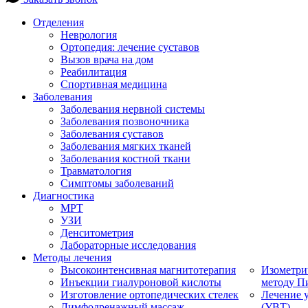
Отделения
Неврология
Ортопедия: лечение суставов
Вызов врача на дом
Реабилитация
Спортивная медицина
Заболевания
Заболевания нервной системы
Заболевания позвоночника
Заболевания суставов
Заболевания мягких тканей
Заболевания костной ткани
Травматология
Симптомы заболеваний
Диагностика
МРТ
УЗИ
Денситометрия
Лабораторные исследования
Методы лечения
Высокоинтенсивная магнитотерапия
Изометри
Инъекции гиалуроновой кислоты
методу П
Изготовление ортопедических стелек
Лечение 
Лимфодренажный массаж
(УВТ)