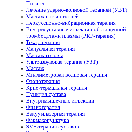
Пилатес
Лечение ударно-волновой терапией (УВТ)
Массаж ног и ступней
Перкуссионно-вибрационная терапия
Внутрисуставные инъекции обогащённой
тромбоцитами плазмы (PRP-терапия)
Текар-терапия
Мануальная терапия
Массаж головы
Ультразвуковая терапия (УЗТ)
Массаж
Миллиметровая волновая терапия
Озонотерапия
Крио-термальная терапия
Пункция сустава
Внутримышечные инъекции
Физиотерапия
Вакуумлазерная терапия
Фармакопунктура
SVF-терапия суставов