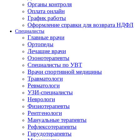
Органы контроля
Оплата онлайн
График работы
Оформление справки для возврата НДФЛ
Специалисты
Главные врачи
Ортопеды
Лечащие врачи
Озонотерапевты
Специалисты по УВТ
Врачи спортивной медицины
Травматологи
Ревматологи
УЗИ-специалисты
Неврологи
Физиотерапевты
Рентгенологи
Мануальные терапевты
Рефлексотерапевты
Гирудотерапевты