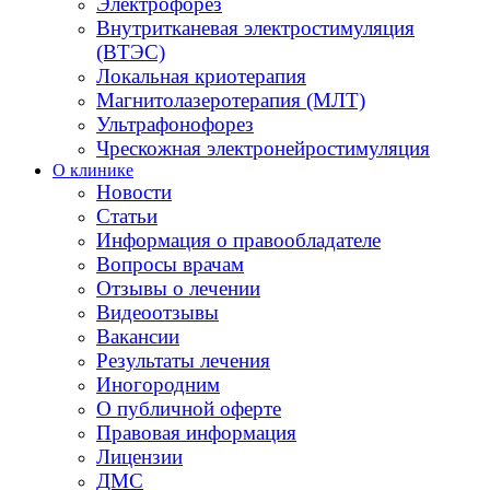
Электрофорез
Внутритканевая электростимуляция
(ВТЭС)
Локальная криотерапия
Магнитолазеротерапия (МЛТ)
Ультрафонофорез
Чрескожная электронейростимуляция
О клинике
Новости
Статьи
Информация о правообладателе
Вопросы врачам
Отзывы о лечении
Видеоотзывы
Вакансии
Результаты лечения
Иногородним
О публичной оферте
Правовая информация
Лицензии
ДМС