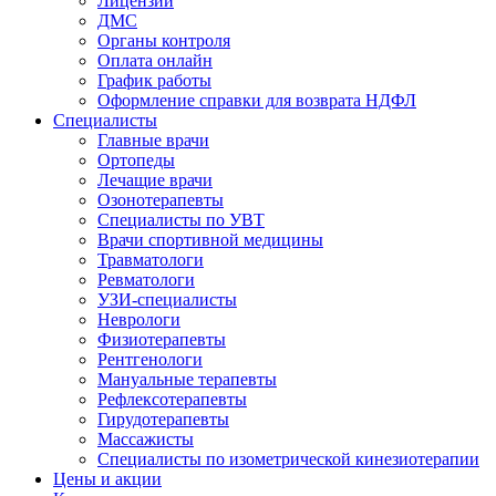
Лицензии
ДМС
Органы контроля
Оплата онлайн
График работы
Оформление справки для возврата НДФЛ
Специалисты
Главные врачи
Ортопеды
Лечащие врачи
Озонотерапевты
Специалисты по УВТ
Врачи спортивной медицины
Травматологи
Ревматологи
УЗИ-специалисты
Неврологи
Физиотерапевты
Рентгенологи
Мануальные терапевты
Рефлексотерапевты
Гирудотерапевты
Массажисты
Специалисты по изометрической кинезиотерапии
Цены и акции