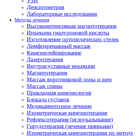
УЗИ
Денситометрия
Лабораторные исследования
Методы лечения
Высокоинтенсивная магнитотерапия
Инъекции гиалуроновой кислоты
Изготовление ортопедических стелек
Лимфодренажный массаж
Кинезиотейпирование
Лазеротерапия
Внутрисуставные инъекции
Магнитотерапия
Массаж воротниковой зоны и шеи
Массаж спины
Прикладная кинезиология
Блокада суставов
Медикаментозное лечение
Изометрическая кинезиотерапия
Рефлексотерапия (иглоукалывание)
Гирудотерапия (лечение пиявками)
Изометрическая кинезиотерапия по методу