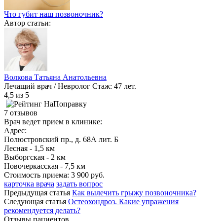
Что губит наш позвоночник?
Автор статьи:
Волкова Татьяна Анатольевна
Лечащий врач / Невролог
Стаж: 47 лет.
4,5
из 5
7 отзывов
Врач ведет прием в клинике:
Адрес:
Полюстровский пр., д. 68А лит. Б
Лесная - 1,5 км
Выборгская - 2 км
Новочеркасская - 7,5 км
Стоимость приема:
3 900 руб.
карточка врача
задать вопрос
Предыдущая статья
Как вылечить грыжу позвоночника?
Следующая статья
Остеохондроз. Какие упражения
рекомендуется делать?
Отзывы пациентов