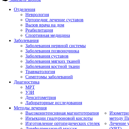
Отделения
Неврология
Ортопедия: лечение суставов
Вызов врача на дом
Реабилитация
Спортивная медицина
Заболевания
Заболевания нервной системы
Заболевания позвоночника
Заболевания суставов
Заболевания мягких тканей
Заболевания костной ткани
Травматология
Симптомы заболеваний
Диагностика
МРТ
УЗИ
Денситометрия
Лабораторные исследования
Методы лечения
Высокоинтенсивная магнитотерапия
Изометри
Инъекции гиалуроновой кислоты
методу П
Изготовление ортопедических стелек
Лечение 
Лимфодренажный массаж
(УВТ)