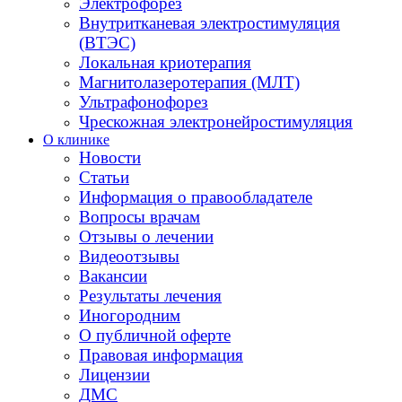
Электрофорез
Внутритканевая электростимуляция
(ВТЭС)
Локальная криотерапия
Магнитолазеротерапия (МЛТ)
Ультрафонофорез
Чрескожная электронейростимуляция
О клинике
Новости
Статьи
Информация о правообладателе
Вопросы врачам
Отзывы о лечении
Видеоотзывы
Вакансии
Результаты лечения
Иногородним
О публичной оферте
Правовая информация
Лицензии
ДМС