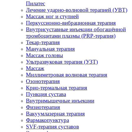
Пилатес
Лечение ударно-волновой терапией (УВТ)
Массаж ног и ступней
Перкуссионно-вибрационная терапия
Внутрисуставные инъекции обогащённой
тромбоцитами плазмы (PRP-терапия)
Текар-терапия
Мануальная терапия
Массаж головы
Ультразвуковая терапия (УЗТ)
Массаж
Миллиметровая волновая терапия
Озонотерапия
Крио-термальная терапия
Пункция сустава
Внутримышечные инъекции
Физиотерапия
Вакуумлазерная терапия
Фармакопунктура
SVF-терапия суставов