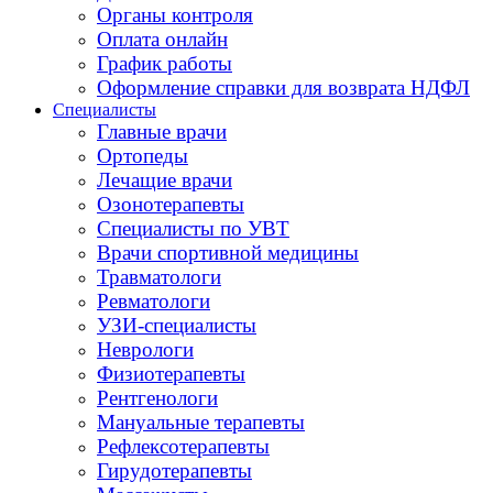
Органы контроля
Оплата онлайн
График работы
Оформление справки для возврата НДФЛ
Специалисты
Главные врачи
Ортопеды
Лечащие врачи
Озонотерапевты
Специалисты по УВТ
Врачи спортивной медицины
Травматологи
Ревматологи
УЗИ-специалисты
Неврологи
Физиотерапевты
Рентгенологи
Мануальные терапевты
Рефлексотерапевты
Гирудотерапевты