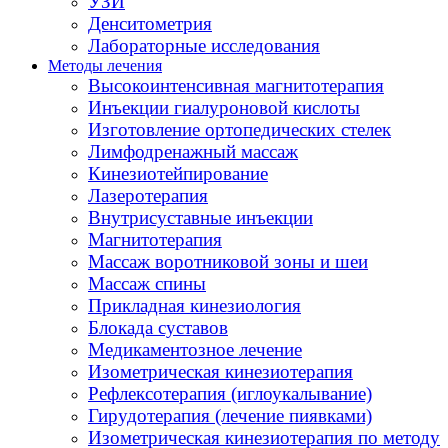
УЗИ
Денситометрия
Лабораторные исследования
Методы лечения
Высокоинтенсивная магнитотерапия
Инъекции гиалуроновой кислоты
Изготовление ортопедических стелек
Лимфодренажный массаж
Кинезиотейпирование
Лазеротерапия
Внутрисуставные инъекции
Магнитотерапия
Массаж воротниковой зоны и шеи
Массаж спины
Прикладная кинезиология
Блокада суставов
Медикаментозное лечение
Изометрическая кинезиотерапия
Рефлексотерапия (иглоукалывание)
Гирудотерапия (лечение пиявками)
Изометрическая кинезиотерапия по методу