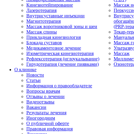
Кинезиотейпирование
Массаж н
Лазеротерапия
Перкусси
Внутрисуставные инъекции
Внутрису
Магнитотерапия
обогащён
Массаж воротниковой зоны и шеи
(PRP-тера
Массаж спины
Текар-тер
Прикладная кинезиология
Мануальн
Блокада суставов
Массаж г
Медикаментозное лечение
Ультразву
Изометрическая кинезиотерапия
Массаж
Рефлексотерапия (иглоукалывание)
Миллимет
Гирудотерапия (лечение пиявками)
Озонотер
О клинике
Новости
Статьи
Информация о правообладателе
Вопросы врачам
Отзывы о лечении
Видеоотзывы
Вакансии
Результаты лечения
Иногородним
О публичной оферте
Правовая информация