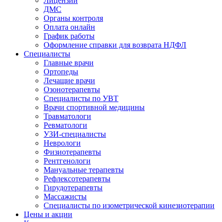
Лицензии
ДМС
Органы контроля
Оплата онлайн
График работы
Оформление справки для возврата НДФЛ
Специалисты
Главные врачи
Ортопеды
Лечащие врачи
Озонотерапевты
Специалисты по УВТ
Врачи спортивной медицины
Травматологи
Ревматологи
УЗИ-специалисты
Неврологи
Физиотерапевты
Рентгенологи
Мануальные терапевты
Рефлексотерапевты
Гирудотерапевты
Массажисты
Специалисты по изометрической кинезиотерапии
Цены и акции