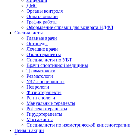
Лицензии
ДМС
Органы контроля
Оплата онлайн
График работы
Оформление справки для возврата НДФЛ
Специалисты
Главные врачи
Ортопеды
Лечащие врачи
Озонотерапевты
Специалисты по УВТ
Врачи спортивной медицины
Травматологи
Ревматологи
УЗИ-специалисты
Неврологи
Физиотерапевты
Рентгенологи
Мануальные терапевты
Рефлексотерапевты
Гирудотерапевты
Массажисты
Специалисты по изометрической кинезиотерапии
Цены и акции