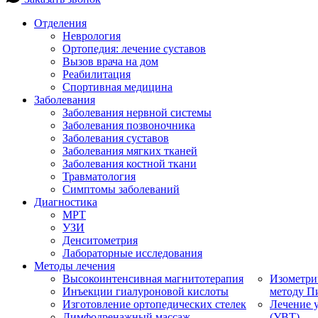
Отделения
Неврология
Ортопедия: лечение суставов
Вызов врача на дом
Реабилитация
Спортивная медицина
Заболевания
Заболевания нервной системы
Заболевания позвоночника
Заболевания суставов
Заболевания мягких тканей
Заболевания костной ткани
Травматология
Симптомы заболеваний
Диагностика
МРТ
УЗИ
Денситометрия
Лабораторные исследования
Методы лечения
Высокоинтенсивная магнитотерапия
Изометри
Инъекции гиалуроновой кислоты
методу П
Изготовление ортопедических стелек
Лечение 
Лимфодренажный массаж
(УВТ)