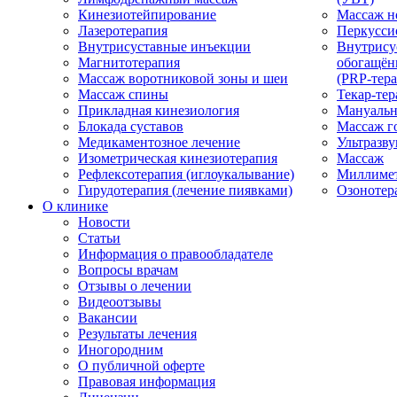
Кинезиотейпирование
Массаж н
Лазеротерапия
Перкусси
Внутрисуставные инъекции
Внутрису
Магнитотерапия
обогащён
Массаж воротниковой зоны и шеи
(PRP-тера
Массаж спины
Текар-тер
Прикладная кинезиология
Мануальн
Блокада суставов
Массаж г
Медикаментозное лечение
Ультразву
Изометрическая кинезиотерапия
Массаж
Рефлексотерапия (иглоукалывание)
Миллимет
Гирудотерапия (лечение пиявками)
Озонотер
О клинике
Новости
Статьи
Информация о правообладателе
Вопросы врачам
Отзывы о лечении
Видеоотзывы
Вакансии
Результаты лечения
Иногородним
О публичной оферте
Правовая информация