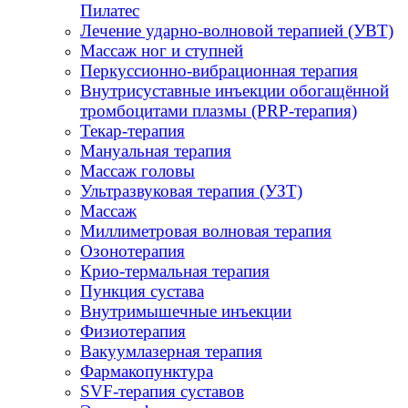
Пилатес
Лечение ударно-волновой терапией (УВТ)
Массаж ног и ступней
Перкуссионно-вибрационная терапия
Внутрисуставные инъекции обогащённой
тромбоцитами плазмы (PRP-терапия)
Текар-терапия
Мануальная терапия
Массаж головы
Ультразвуковая терапия (УЗТ)
Массаж
Миллиметровая волновая терапия
Озонотерапия
Крио-термальная терапия
Пункция сустава
Внутримышечные инъекции
Физиотерапия
Вакуумлазерная терапия
Фармакопунктура
SVF-терапия суставов