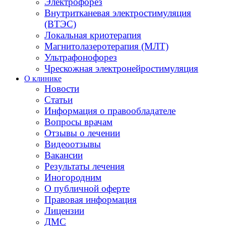
Электрофорез
Внутритканевая электростимуляция
(ВТЭС)
Локальная криотерапия
Магнитолазеротерапия (МЛТ)
Ультрафонофорез
Чрескожная электронейростимуляция
О клинике
Новости
Статьи
Информация о правообладателе
Вопросы врачам
Отзывы о лечении
Видеоотзывы
Вакансии
Результаты лечения
Иногородним
О публичной оферте
Правовая информация
Лицензии
ДМС