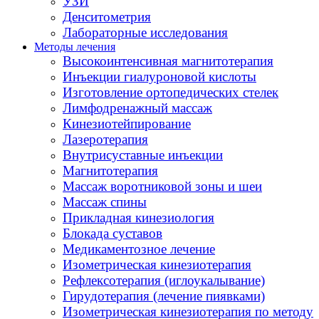
УЗИ
Денситометрия
Лабораторные исследования
Методы лечения
Высокоинтенсивная магнитотерапия
Инъекции гиалуроновой кислоты
Изготовление ортопедических стелек
Лимфодренажный массаж
Кинезиотейпирование
Лазеротерапия
Внутрисуставные инъекции
Магнитотерапия
Массаж воротниковой зоны и шеи
Массаж спины
Прикладная кинезиология
Блокада суставов
Медикаментозное лечение
Изометрическая кинезиотерапия
Рефлексотерапия (иглоукалывание)
Гирудотерапия (лечение пиявками)
Изометрическая кинезиотерапия по методу