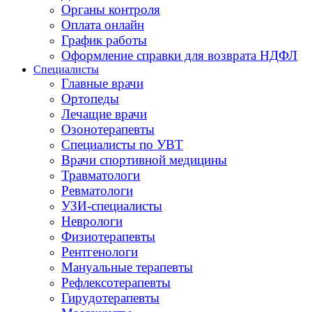
Органы контроля
Оплата онлайн
График работы
Оформление справки для возврата НДФЛ
Специалисты
Главные врачи
Ортопеды
Лечащие врачи
Озонотерапевты
Специалисты по УВТ
Врачи спортивной медицины
Травматологи
Ревматологи
УЗИ-специалисты
Неврологи
Физиотерапевты
Рентгенологи
Мануальные терапевты
Рефлексотерапевты
Гирудотерапевты