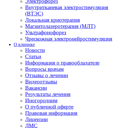
Электрофорез
Внутритканевая электростимуляция
(ВТЭС)
Локальная криотерапия
Магнитолазеротерапия (МЛТ)
Ультрафонофорез
Чрескожная электронейростимуляция
О клинике
Новости
Статьи
Информация о правообладателе
Вопросы врачам
Отзывы о лечении
Видеоотзывы
Вакансии
Результаты лечения
Иногородним
О публичной оферте
Правовая информация
Лицензии
ДМС