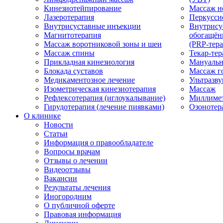
Кинезиотейпирование
Массаж н
Лазеротерапия
Перкусси
Внутрисуставные инъекции
Внутрису
Магнитотерапия
обогащён
Массаж воротниковой зоны и шеи
(PRP-тера
Массаж спины
Текар-тер
Прикладная кинезиология
Мануальн
Блокада суставов
Массаж г
Медикаментозное лечение
Ультразву
Изометрическая кинезиотерапия
Массаж
Рефлексотерапия (иглоукалывание)
Миллимет
Гирудотерапия (лечение пиявками)
Озонотер
О клинике
Новости
Статьи
Информация о правообладателе
Вопросы врачам
Отзывы о лечении
Видеоотзывы
Вакансии
Результаты лечения
Иногородним
О публичной оферте
Правовая информация