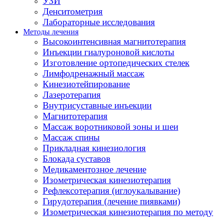
УЗИ
Денситометрия
Лабораторные исследования
Методы лечения
Высокоинтенсивная магнитотерапия
Инъекции гиалуроновой кислоты
Изготовление ортопедических стелек
Лимфодренажный массаж
Кинезиотейпирование
Лазеротерапия
Внутрисуставные инъекции
Магнитотерапия
Массаж воротниковой зоны и шеи
Массаж спины
Прикладная кинезиология
Блокада суставов
Медикаментозное лечение
Изометрическая кинезиотерапия
Рефлексотерапия (иглоукалывание)
Гирудотерапия (лечение пиявками)
Изометрическая кинезиотерапия по методу