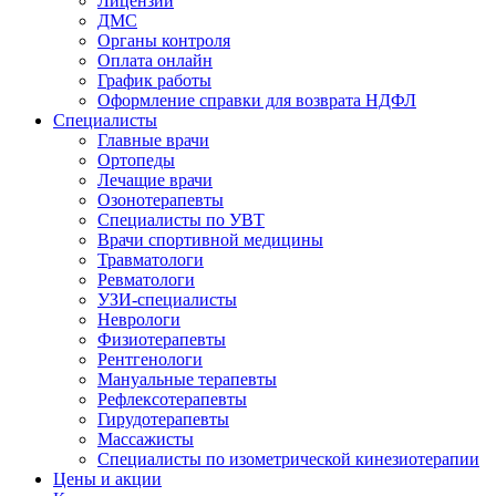
Лицензии
ДМС
Органы контроля
Оплата онлайн
График работы
Оформление справки для возврата НДФЛ
Специалисты
Главные врачи
Ортопеды
Лечащие врачи
Озонотерапевты
Специалисты по УВТ
Врачи спортивной медицины
Травматологи
Ревматологи
УЗИ-специалисты
Неврологи
Физиотерапевты
Рентгенологи
Мануальные терапевты
Рефлексотерапевты
Гирудотерапевты
Массажисты
Специалисты по изометрической кинезиотерапии
Цены и акции