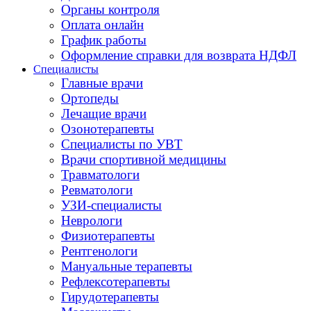
Органы контроля
Оплата онлайн
График работы
Оформление справки для возврата НДФЛ
Специалисты
Главные врачи
Ортопеды
Лечащие врачи
Озонотерапевты
Специалисты по УВТ
Врачи спортивной медицины
Травматологи
Ревматологи
УЗИ-специалисты
Неврологи
Физиотерапевты
Рентгенологи
Мануальные терапевты
Рефлексотерапевты
Гирудотерапевты