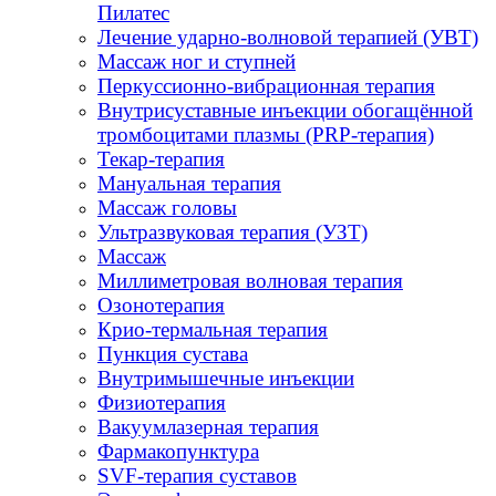
Пилатес
Лечение ударно-волновой терапией (УВТ)
Массаж ног и ступней
Перкуссионно-вибрационная терапия
Внутрисуставные инъекции обогащённой
тромбоцитами плазмы (PRP-терапия)
Текар-терапия
Мануальная терапия
Массаж головы
Ультразвуковая терапия (УЗТ)
Массаж
Миллиметровая волновая терапия
Озонотерапия
Крио-термальная терапия
Пункция сустава
Внутримышечные инъекции
Физиотерапия
Вакуумлазерная терапия
Фармакопунктура
SVF-терапия суставов