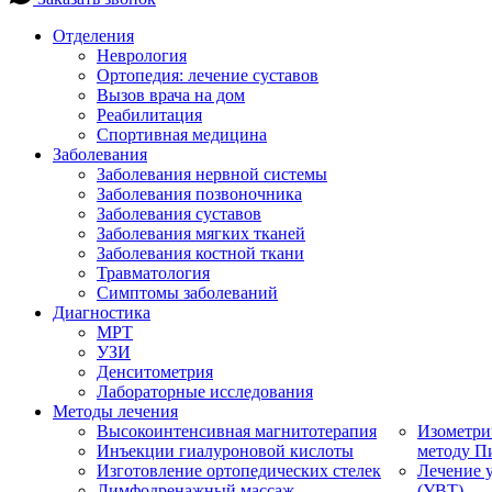
Отделения
Неврология
Ортопедия: лечение суставов
Вызов врача на дом
Реабилитация
Спортивная медицина
Заболевания
Заболевания нервной системы
Заболевания позвоночника
Заболевания суставов
Заболевания мягких тканей
Заболевания костной ткани
Травматология
Симптомы заболеваний
Диагностика
МРТ
УЗИ
Денситометрия
Лабораторные исследования
Методы лечения
Высокоинтенсивная магнитотерапия
Изометри
Инъекции гиалуроновой кислоты
методу П
Изготовление ортопедических стелек
Лечение 
Лимфодренажный массаж
(УВТ)