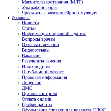
Магнитолазеротерапия (МЛТ)
Ультрафонофорез
Чрескожная электронейростимуляция
О клинике
Новости
Статьи
Информация о правообладателе
Вопросы врачам
Отзывы о лечении
Видеоотзывы
Вакансии
Результаты лечения
Иногородним
О публичной оферте
Правовая информация
Лицензии
ДМС
Органы контроля
Оплата онлайн
График работы
Оформление справки для возврата НДФЛ