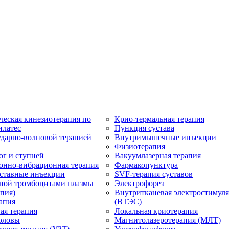
ческая кинезиотерапия по
Крио-термальная терапия
илатес
Пункция сустава
ударно-волновой терапией
Внутримышечные инъекции
Физиотерапия
ог и ступней
Вакуумлазерная терапия
онно-вибрационная терапия
Фармакопунктура
ставные инъекции
SVF-терапия суставов
ной тромбоцитами плазмы
Электрофорез
пия)
Внутритканевая электростимул
апия
(ВТЭС)
ая терапия
Локальная криотерапия
оловы
Магнитолазеротерапия (МЛТ)