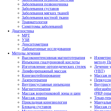
Заболевания позвоночника
Заболевания суставов
Заболевания мягких тканей
Заболевания костной ткани
Травматология
Симптомы заболеваний
Диагностика
МРТ
УЗИ
Денситометрия
Лабораторные исследования
Методы лечения
Высокоинтенсивная магнитотерапия
Изометри
Инъекции гиалуроновой кислоты
методу П
Изготовление ортопедических стелек
Лечение 
Лимфодренажный массаж
(УВТ)
Кинезиотейпирование
Массаж н
Лазеротерапия
Перкусси
Внутрисуставные инъекции
Внутрису
Магнитотерапия
обогащён
Массаж воротниковой зоны и шеи
(PRP-тера
Массаж спины
Текар-тер
Прикладная кинезиология
Мануальн
Блокада суставов
Массаж г