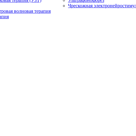
ковая терапия (УЗТ)
Ультрафонофорез
Чрескожная электронейростиму
ровая волновая терапия
апия