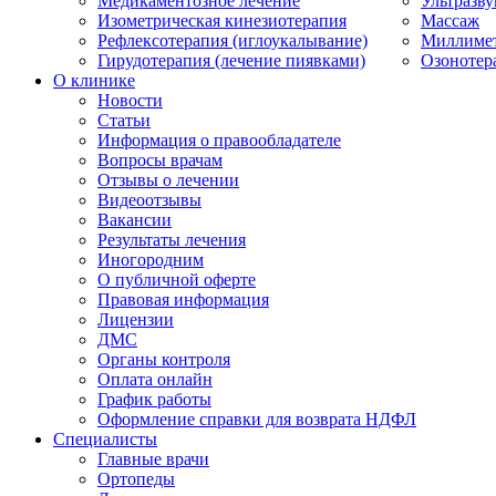
Медикаментозное лечение
Ультразву
Изометрическая кинезиотерапия
Массаж
Рефлексотерапия (иглоукалывание)
Миллимет
Гирудотерапия (лечение пиявками)
Озонотер
О клинике
Новости
Статьи
Информация о правообладателе
Вопросы врачам
Отзывы о лечении
Видеоотзывы
Вакансии
Результаты лечения
Иногородним
О публичной оферте
Правовая информация
Лицензии
ДМС
Органы контроля
Оплата онлайн
График работы
Оформление справки для возврата НДФЛ
Специалисты
Главные врачи
Ортопеды