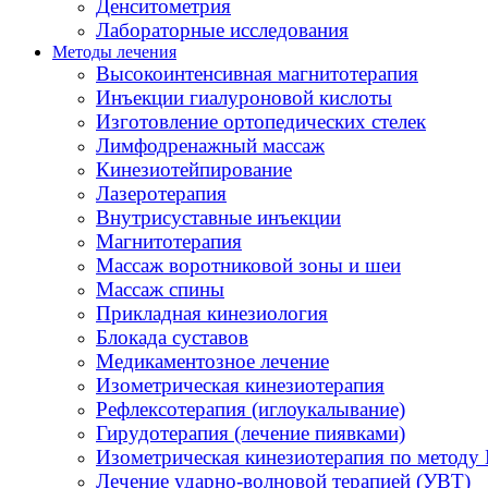
Денситометрия
Лабораторные исследования
Методы лечения
Высокоинтенсивная магнитотерапия
Инъекции гиалуроновой кислоты
Изготовление ортопедических стелек
Лимфодренажный массаж
Кинезиотейпирование
Лазеротерапия
Внутрисуставные инъекции
Магнитотерапия
Массаж воротниковой зоны и шеи
Массаж спины
Прикладная кинезиология
Блокада суставов
Медикаментозное лечение
Изометрическая кинезиотерапия
Рефлексотерапия (иглоукалывание)
Гирудотерапия (лечение пиявками)
Изометрическая кинезиотерапия по методу 
Лечение ударно-волновой терапией (УВТ)