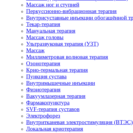
Массаж ног и ступней
Перкуссионно-вибрационная терапия
Внутрисуставные инъекции обогащённой т
Текар-терапия
Мануальная терапия
Массаж головы
Ультразвуковая терапия (УЗТ)
Массаж
Миллиметровая волновая терапия
Озонотерапия
Крио-термальная терапия
Пункция сустава
Внутримышечные инъекции
Физиотерапия
Вакуумлазерная терапия
Фармакопунктура
SVF-терапия суставов
Электрофорез
Внутритканевая электростимуляция (ВТЭС)
Локальная криотерапия