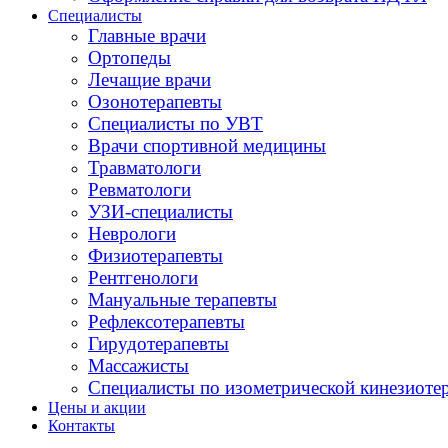
Специалисты
Главные врачи
Ортопеды
Лечащие врачи
Озонотерапевты
Специалисты по УВТ
Врачи спортивной медицины
Травматологи
Ревматологи
УЗИ-специалисты
Неврологи
Физиотерапевты
Рентгенологи
Мануальные терапевты
Рефлексотерапевты
Гирудотерапевты
Массажисты
Специалисты по изометрической кинезиоте
Цены и акции
Контакты