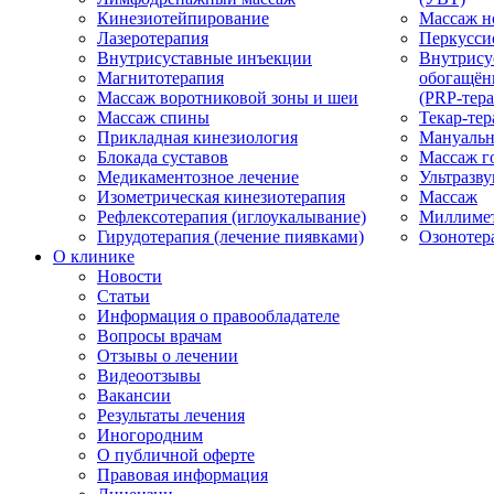
Кинезиотейпирование
Массаж н
Лазеротерапия
Перкусси
Внутрисуставные инъекции
Внутрису
Магнитотерапия
обогащён
Массаж воротниковой зоны и шеи
(PRP-тера
Массаж спины
Текар-тер
Прикладная кинезиология
Мануальн
Блокада суставов
Массаж г
Медикаментозное лечение
Ультразву
Изометрическая кинезиотерапия
Массаж
Рефлексотерапия (иглоукалывание)
Миллимет
Гирудотерапия (лечение пиявками)
Озонотер
О клинике
Новости
Статьи
Информация о правообладателе
Вопросы врачам
Отзывы о лечении
Видеоотзывы
Вакансии
Результаты лечения
Иногородним
О публичной оферте
Правовая информация