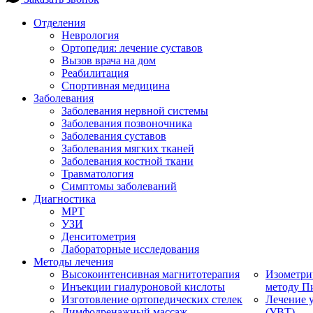
Отделения
Неврология
Ортопедия: лечение суставов
Вызов врача на дом
Реабилитация
Спортивная медицина
Заболевания
Заболевания нервной системы
Заболевания позвоночника
Заболевания суставов
Заболевания мягких тканей
Заболевания костной ткани
Травматология
Симптомы заболеваний
Диагностика
МРТ
УЗИ
Денситометрия
Лабораторные исследования
Методы лечения
Высокоинтенсивная магнитотерапия
Изометри
Инъекции гиалуроновой кислоты
методу П
Изготовление ортопедических стелек
Лечение 
Лимфодренажный массаж
(УВТ)