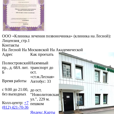
ООО «Клиника лечения позвоночника» (клиника на Лесной):
Лицензия_стр.1
Контакты
На Лесной
На Московской
На Академической
Адрес
Как проехать
Полюстровский
Наземный
пр., д. 68А лит.
транспорт до
Б
ост.
«ст.м.Лесная»
Время работы
Автобус: 33
с 9:00 до 21:00,
до ост.
без выходных
"Новолитовская
ул.", 229 м.
Колл-центр:
+7
пешком
(812) 421-70-36
Яндекс.Карты