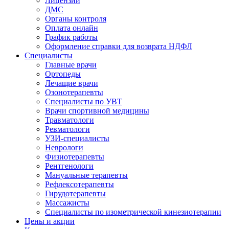
Лицензии
ДМС
Органы контроля
Оплата онлайн
График работы
Оформление справки для возврата НДФЛ
Специалисты
Главные врачи
Ортопеды
Лечащие врачи
Озонотерапевты
Специалисты по УВТ
Врачи спортивной медицины
Травматологи
Ревматологи
УЗИ-специалисты
Неврологи
Физиотерапевты
Рентгенологи
Мануальные терапевты
Рефлексотерапевты
Гирудотерапевты
Массажисты
Специалисты по изометрической кинезиотерапии
Цены и акции