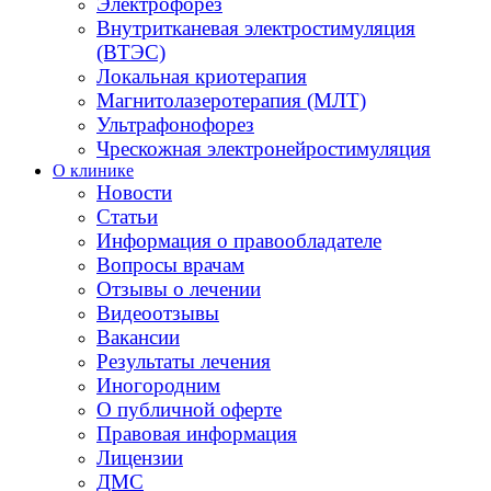
Электрофорез
Внутритканевая электростимуляция
(ВТЭС)
Локальная криотерапия
Магнитолазеротерапия (МЛТ)
Ультрафонофорез
Чрескожная электронейростимуляция
О клинике
Новости
Статьи
Информация о правообладателе
Вопросы врачам
Отзывы о лечении
Видеоотзывы
Вакансии
Результаты лечения
Иногородним
О публичной оферте
Правовая информация
Лицензии
ДМС