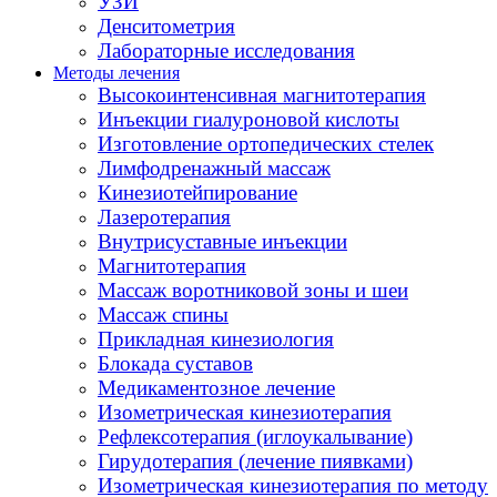
УЗИ
Денситометрия
Лабораторные исследования
Методы лечения
Высокоинтенсивная магнитотерапия
Инъекции гиалуроновой кислоты
Изготовление ортопедических стелек
Лимфодренажный массаж
Кинезиотейпирование
Лазеротерапия
Внутрисуставные инъекции
Магнитотерапия
Массаж воротниковой зоны и шеи
Массаж спины
Прикладная кинезиология
Блокада суставов
Медикаментозное лечение
Изометрическая кинезиотерапия
Рефлексотерапия (иглоукалывание)
Гирудотерапия (лечение пиявками)
Изометрическая кинезиотерапия по методу