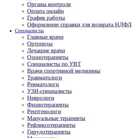
Органы контроля
Оплата онлайн
График работы
Оформление справки для возврата НДФЛ
Специалисты
Главные врачи
Ортопеды
Лечащие врачи
Озонотерапевты
Специалисты по УВТ
Врачи спортивной медицины
Травматологи
Ревматологи
УЗИ-специалисты
Неврологи
Физиотерапевты
Рентгенологи
Мануальные терапевты
Рефлексотерапевты
Гирудотерапевты