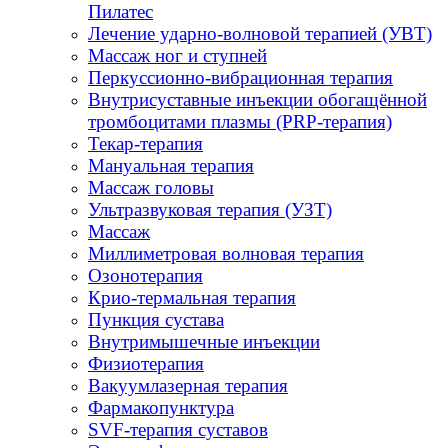
Пилатес
Лечение ударно-волновой терапией (УВТ)
Массаж ног и ступней
Перкуссионно-вибрационная терапия
Внутрисуставные инъекции обогащённой
тромбоцитами плазмы (PRP-терапия)
Текар-терапия
Мануальная терапия
Массаж головы
Ультразвуковая терапия (УЗТ)
Массаж
Миллиметровая волновая терапия
Озонотерапия
Крио-термальная терапия
Пункция сустава
Внутримышечные инъекции
Физиотерапия
Вакуумлазерная терапия
Фармакопунктура
SVF-терапия суставов