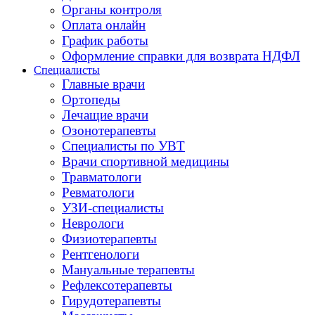
Органы контроля
Оплата онлайн
График работы
Оформление справки для возврата НДФЛ
Специалисты
Главные врачи
Ортопеды
Лечащие врачи
Озонотерапевты
Специалисты по УВТ
Врачи спортивной медицины
Травматологи
Ревматологи
УЗИ-специалисты
Неврологи
Физиотерапевты
Рентгенологи
Мануальные терапевты
Рефлексотерапевты
Гирудотерапевты