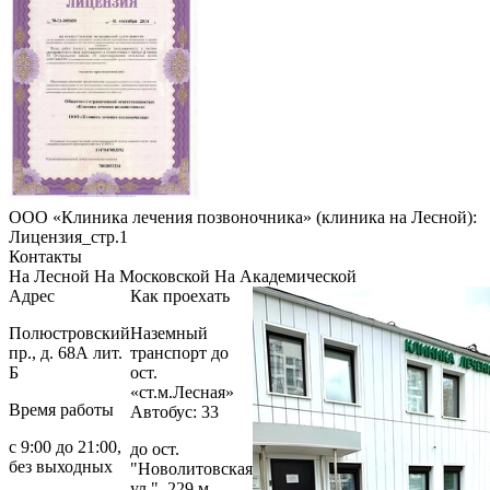
ООО «Клиника лечения позвоночника» (клиника на Лесной):
Лицензия_стр.1
Контакты
На Лесной
На Московской
На Академической
Адрес
Как проехать
Полюстровский
Наземный
пр., д. 68А лит.
транспорт до
Б
ост.
«ст.м.Лесная»
Время работы
Автобус: 33
с 9:00 до 21:00,
до ост.
без выходных
"Новолитовская
ул.", 229 м.