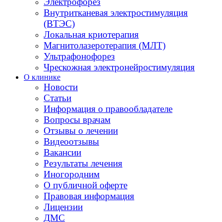
Электрофорез
Внутритканевая электростимуляция
(ВТЭС)
Локальная криотерапия
Магнитолазеротерапия (МЛТ)
Ультрафонофорез
Чрескожная электронейростимуляция
О клинике
Новости
Статьи
Информация о правообладателе
Вопросы врачам
Отзывы о лечении
Видеоотзывы
Вакансии
Результаты лечения
Иногородним
О публичной оферте
Правовая информация
Лицензии
ДМС