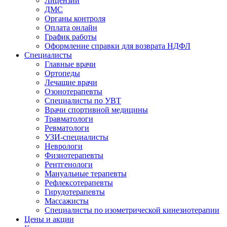
Лицензии
ДМС
Органы контроля
Оплата онлайн
График работы
Оформление справки для возврата НДФЛ
Специалисты
Главные врачи
Ортопеды
Лечащие врачи
Озонотерапевты
Специалисты по УВТ
Врачи спортивной медицины
Травматологи
Ревматологи
УЗИ-специалисты
Неврологи
Физиотерапевты
Рентгенологи
Мануальные терапевты
Рефлексотерапевты
Гирудотерапевты
Массажисты
Специалисты по изометрической кинезиотерапии
Цены и акции