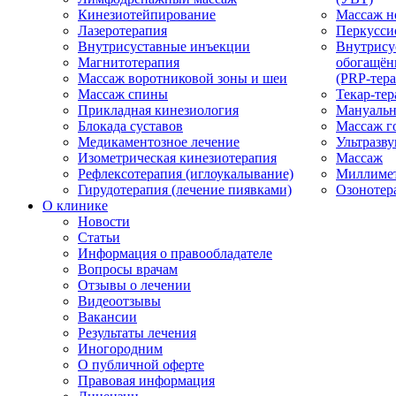
Кинезиотейпирование
Массаж н
Лазеротерапия
Перкусси
Внутрисуставные инъекции
Внутрису
Магнитотерапия
обогащён
Массаж воротниковой зоны и шеи
(PRP-тера
Массаж спины
Текар-тер
Прикладная кинезиология
Мануальн
Блокада суставов
Массаж г
Медикаментозное лечение
Ультразву
Изометрическая кинезиотерапия
Массаж
Рефлексотерапия (иглоукалывание)
Миллимет
Гирудотерапия (лечение пиявками)
Озонотер
О клинике
Новости
Статьи
Информация о правообладателе
Вопросы врачам
Отзывы о лечении
Видеоотзывы
Вакансии
Результаты лечения
Иногородним
О публичной оферте
Правовая информация