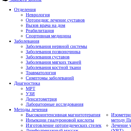
Отделения
Неврология
Ортопедия: лечение суставов
Вызов врача на дом
Реабилитация
Спортивная медицина
Заболевания
Заболевания нервной системы
Заболевания позвоночника
Заболевания суставов
Заболевания мягких тканей
Заболевания костной ткани
Травматология
Симптомы заболеваний
Диагностика
МРТ
УЗИ
Денситометрия
Лабораторные исследования
Методы лечения
Высокоинтенсивная магнитотерапия
Изометри
Инъекции гиалуроновой кислоты
методу П
Изготовление ортопедических стелек
Лечение 
Лимфодренажный массаж
(УВТ)