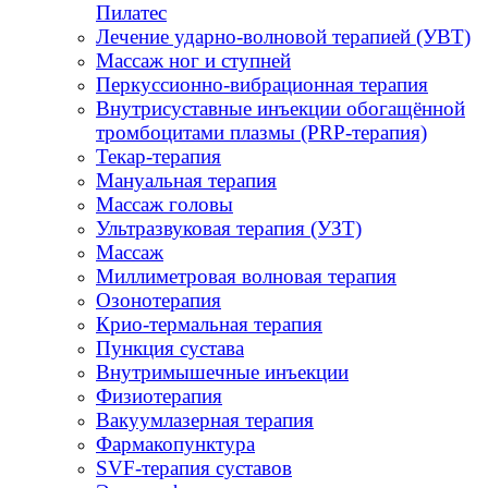
Пилатес
Лечение ударно-волновой терапией (УВТ)
Массаж ног и ступней
Перкуссионно-вибрационная терапия
Внутрисуставные инъекции обогащённой
тромбоцитами плазмы (PRP-терапия)
Текар-терапия
Мануальная терапия
Массаж головы
Ультразвуковая терапия (УЗТ)
Массаж
Миллиметровая волновая терапия
Озонотерапия
Крио-термальная терапия
Пункция сустава
Внутримышечные инъекции
Физиотерапия
Вакуумлазерная терапия
Фармакопунктура
SVF-терапия суставов