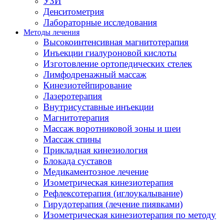
УЗИ
Денситометрия
Лабораторные исследования
Методы лечения
Высокоинтенсивная магнитотерапия
Инъекции гиалуроновой кислоты
Изготовление ортопедических стелек
Лимфодренажный массаж
Кинезиотейпирование
Лазеротерапия
Внутрисуставные инъекции
Магнитотерапия
Массаж воротниковой зоны и шеи
Массаж спины
Прикладная кинезиология
Блокада суставов
Медикаментозное лечение
Изометрическая кинезиотерапия
Рефлексотерапия (иглоукалывание)
Гирудотерапия (лечение пиявками)
Изометрическая кинезиотерапия по методу