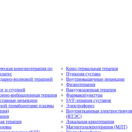
ческая кинезиотерапия по
Крио-термальная терапия
илатес
Пункция сустава
ударно-волновой терапией
Внутримышечные инъекции
Физиотерапия
ог и ступней
Вакуумлазерная терапия
онно-вибрационная терапия
Фармакопунктура
ставные инъекции
SVF-терапия суставов
ной тромбоцитами плазмы
Электрофорез
пия)
Внутритканевая электростимул
апия
(ВТЭС)
ая терапия
Локальная криотерапия
оловы
Магнитолазеротерапия (МЛТ)