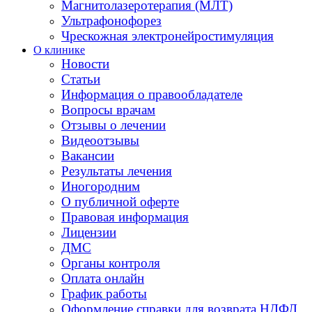
Магнитолазеротерапия (МЛТ)
Ультрафонофорез
Чрескожная электронейростимуляция
О клинике
Новости
Статьи
Информация о правообладателе
Вопросы врачам
Отзывы о лечении
Видеоотзывы
Вакансии
Результаты лечения
Иногородним
О публичной оферте
Правовая информация
Лицензии
ДМС
Органы контроля
Оплата онлайн
График работы
Оформление справки для возврата НДФЛ