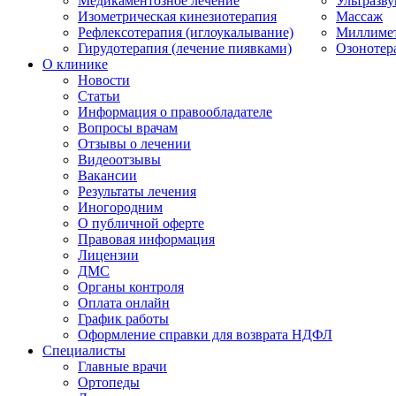
Медикаментозное лечение
Ультразву
Изометрическая кинезиотерапия
Массаж
Рефлексотерапия (иглоукалывание)
Миллимет
Гирудотерапия (лечение пиявками)
Озонотер
О клинике
Новости
Статьи
Информация о правообладателе
Вопросы врачам
Отзывы о лечении
Видеоотзывы
Вакансии
Результаты лечения
Иногородним
О публичной оферте
Правовая информация
Лицензии
ДМС
Органы контроля
Оплата онлайн
График работы
Оформление справки для возврата НДФЛ
Специалисты
Главные врачи
Ортопеды