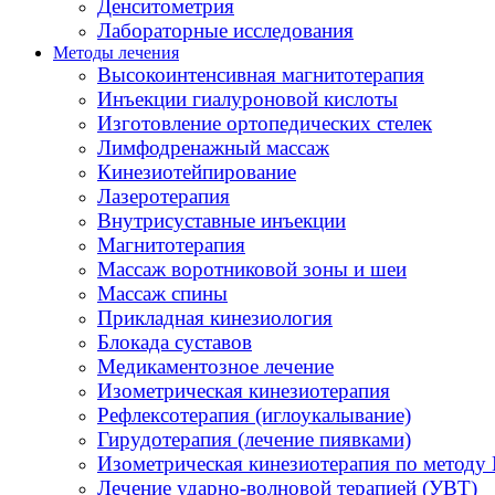
Денситометрия
Лабораторные исследования
Методы лечения
Высокоинтенсивная магнитотерапия
Инъекции гиалуроновой кислоты
Изготовление ортопедических стелек
Лимфодренажный массаж
Кинезиотейпирование
Лазеротерапия
Внутрисуставные инъекции
Магнитотерапия
Массаж воротниковой зоны и шеи
Массаж спины
Прикладная кинезиология
Блокада суставов
Медикаментозное лечение
Изометрическая кинезиотерапия
Рефлексотерапия (иглоукалывание)
Гирудотерапия (лечение пиявками)
Изометрическая кинезиотерапия по методу 
Лечение ударно-волновой терапией (УВТ)