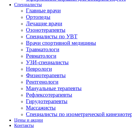
Специалисты
Главные врачи
Ортопеды
Лечащие врачи
Озонотерапевты
Специалисты по УВТ
Врачи спортивной медицины
Травматологи
Ревматологи
УЗИ-специалисты
Неврологи
Физиотерапевты
Рентгенологи
Мануальные терапевты
Рефлексотерапевты
Гирудотерапевты
Массажисты
Специалисты по изометрической кинезиоте
Цены и акции
Контакты