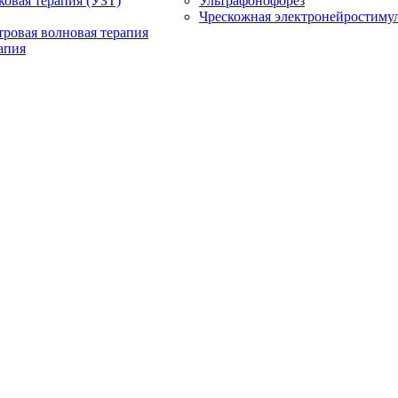
ковая терапия (УЗТ)
Ультрафонофорез
Чрескожная электронейростиму
ровая волновая терапия
апия