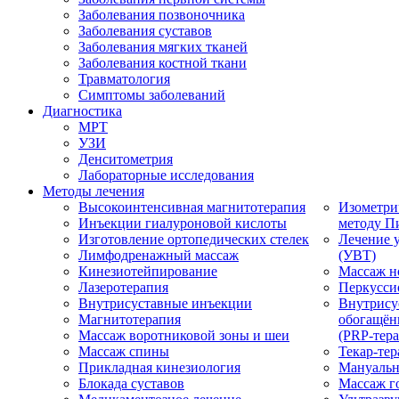
Заболевания позвоночника
Заболевания суставов
Заболевания мягких тканей
Заболевания костной ткани
Травматология
Симптомы заболеваний
Диагностика
МРТ
УЗИ
Денситометрия
Лабораторные исследования
Методы лечения
Высокоинтенсивная магнитотерапия
Изометри
Инъекции гиалуроновой кислоты
методу П
Изготовление ортопедических стелек
Лечение 
Лимфодренажный массаж
(УВТ)
Кинезиотейпирование
Массаж н
Лазеротерапия
Перкусси
Внутрисуставные инъекции
Внутрису
Магнитотерапия
обогащён
Массаж воротниковой зоны и шеи
(PRP-тера
Массаж спины
Текар-тер
Прикладная кинезиология
Мануальн
Блокада суставов
Массаж г