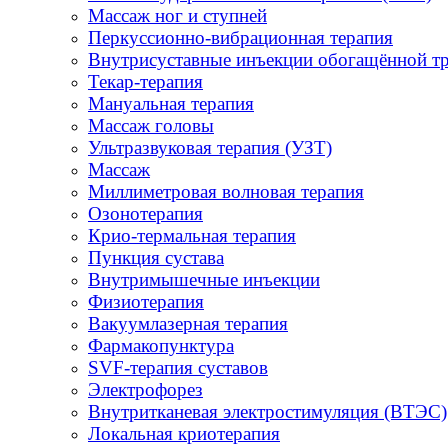
Массаж ног и ступней
Перкуссионно-вибрационная терапия
Внутрисуставные инъекции обогащённой т
Текар-терапия
Мануальная терапия
Массаж головы
Ультразвуковая терапия (УЗТ)
Массаж
Миллиметровая волновая терапия
Озонотерапия
Крио-термальная терапия
Пункция сустава
Внутримышечные инъекции
Физиотерапия
Вакуумлазерная терапия
Фармакопунктура
SVF-терапия суставов
Электрофорез
Внутритканевая электростимуляция (ВТЭС)
Локальная криотерапия