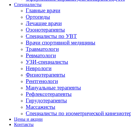
Специалисты
Главные врачи
Ортопеды
Лечащие врачи
Озонотерапевты
Специалисты по УВТ
Врачи спортивной медицины
Травматологи
Ревматологи
УЗИ-специалисты
Неврологи
Физиотерапевты
Рентгенологи
Мануальные терапевты
Рефлексотерапевты
Гирудотерапевты
Массажисты
Специалисты по изометрической кинезиоте
Цены и акции
Контакты