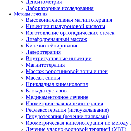
Денситометрия
Лабораторные исследования
Методы лечения
Высокоинтенсивная магнитотерапия
Инъекции гиалуроновой кислоты
Изготовление ортопедических стелек
Лимфодренажный массаж
Кинезиотейпирование
Лазеротерапия
Внутрисуставные инъекции
Магнитотерапия
Массаж воротниковой зоны и шеи
Массаж спины
Прикладная кинезиология
Блокада суставов
Медикаментозное лечение
Изометрическая кинезиотерапия
Рефлексотерапия (иглоукалывание)
Гирудотерапия (лечение пиявками)
Изометрическая кинезиотерапия по методу 
Лечение ударно-волновой терапией (УВТ)