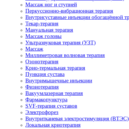
Массаж ног и ступней
Перкуссионно-вибрационная терапия
Внутрисуставные инъекции обогащённой т
Текар-терапия
Мануальная терапия
Массаж головы
Ультразвуковая терапия (УЗТ)
Массаж
Миллиметровая волновая терапия
Озонотерапия
Крио-термальная терапия
Пункция сустава
Внутримышечные инъекции
Физиотерапия
Вакуумлазерная терапия
Фармакопунктура
SVF-терапия суставов
Электрофорез
Внутритканевая электростимуляция (ВТЭС)
Локальная криотерапия