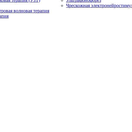
ковая терапия (УЗТ)
Ультрафонофорез
Чрескожная электронейростиму
ровая волновая терапия
апия