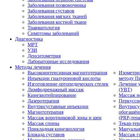
Заболевания позвоночника
Заболевания суставов
Заболевания мягких тканей
Заболевания костной ткани
Травматология
Симптомы заболеваний
Диагностика
МРТ
УЗИ
Денситометрия
Лабораторные исследования
Методы лечения
Высокоинтенсивная магнитотерапия
Изометри
Инъекции гиалуроновой кислоты
методу П
Изготовление ортопедических стелек
Лечение 
Лимфодренажный массаж
(УВТ)
Кинезиотейпирование
Массаж н
Лазеротерапия
Перкусси
Внутрисуставные инъекции
Внутрису
Магнитотерапия
обогащён
Массаж воротниковой зоны и шеи
(PRP-тера
Массаж спины
Текар-тер
Прикладная кинезиология
Мануальн
Блокада суставов
Массаж г