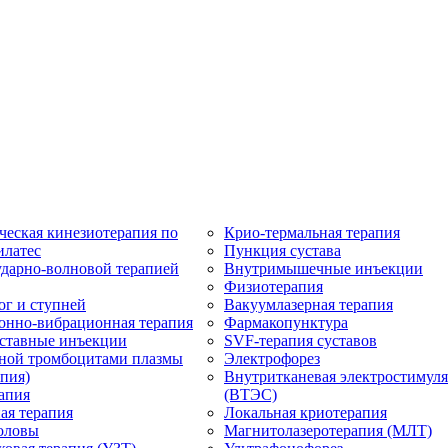
ческая кинезиотерапия по
Крио-термальная терапия
илатес
Пункция сустава
ударно-волновой терапией
Внутримышечные инъекции
Физиотерапия
ог и ступней
Вакуумлазерная терапия
онно-вибрационная терапия
Фармакопунктура
ставные инъекции
SVF-терапия суставов
ной тромбоцитами плазмы
Электрофорез
пия)
Внутритканевая электростимул
апия
(ВТЭС)
ая терапия
Локальная криотерапия
оловы
Магнитолазеротерапия (МЛТ)