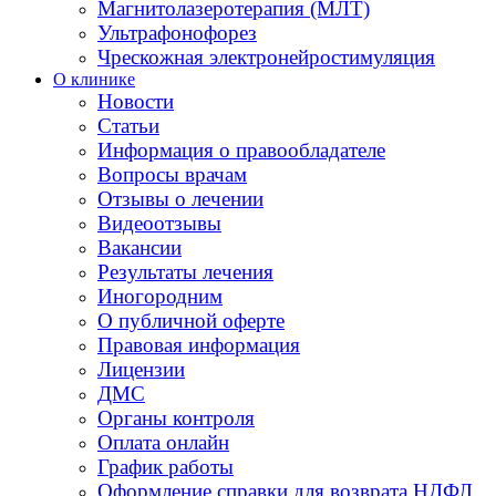
Магнитолазеротерапия (МЛТ)
Ультрафонофорез
Чрескожная электронейростимуляция
О клинике
Новости
Статьи
Информация о правообладателе
Вопросы врачам
Отзывы о лечении
Видеоотзывы
Вакансии
Результаты лечения
Иногородним
О публичной оферте
Правовая информация
Лицензии
ДМС
Органы контроля
Оплата онлайн
График работы
Оформление справки для возврата НДФЛ