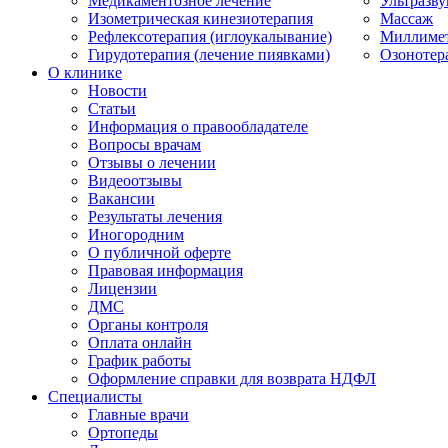
Медикаментозное лечение
Ультразву
Изометрическая кинезиотерапия
Массаж
Рефлексотерапия (иглоукалывание)
Миллимет
Гирудотерапия (лечение пиявками)
Озонотер
О клинике
Новости
Статьи
Информация о правообладателе
Вопросы врачам
Отзывы о лечении
Видеоотзывы
Вакансии
Результаты лечения
Иногородним
О публичной оферте
Правовая информация
Лицензии
ДМС
Органы контроля
Оплата онлайн
График работы
Оформление справки для возврата НДФЛ
Специалисты
Главные врачи
Ортопеды