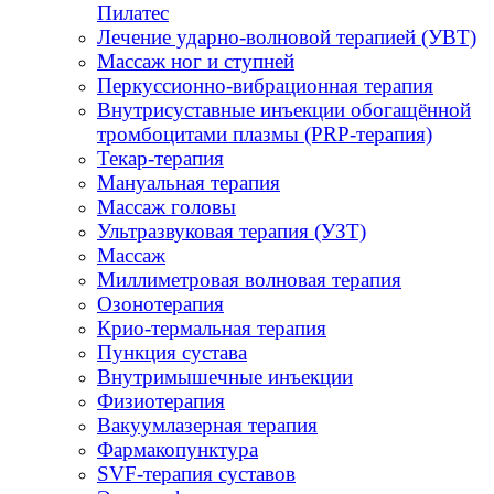
Пилатес
Лечение ударно-волновой терапией (УВТ)
Массаж ног и ступней
Перкуссионно-вибрационная терапия
Внутрисуставные инъекции обогащённой
тромбоцитами плазмы (PRP-терапия)
Текар-терапия
Мануальная терапия
Массаж головы
Ультразвуковая терапия (УЗТ)
Массаж
Миллиметровая волновая терапия
Озонотерапия
Крио-термальная терапия
Пункция сустава
Внутримышечные инъекции
Физиотерапия
Вакуумлазерная терапия
Фармакопунктура
SVF-терапия суставов