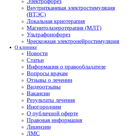
Электрофорез
Внутритканевая электростимуляция
(ВТЭС)
Локальная криотерапия
Магнитолазеротерапия (МЛТ)
Ультрафонофорез
Чрескожная электронейростимуляция
О клинике
Новости
Статьи
Информация о правообладателе
Вопросы врачам
Отзывы о лечении
Видеоотзывы
Вакансии
Результаты лечения
Иногородним
О публичной оферте
Правовая информация
Лицензии
ДМС