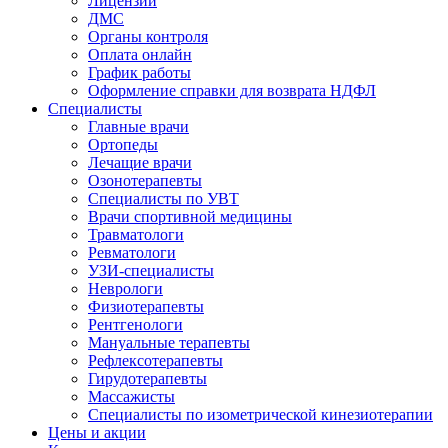
Лицензии
ДМС
Органы контроля
Оплата онлайн
График работы
Оформление справки для возврата НДФЛ
Специалисты
Главные врачи
Ортопеды
Лечащие врачи
Озонотерапевты
Специалисты по УВТ
Врачи спортивной медицины
Травматологи
Ревматологи
УЗИ-специалисты
Неврологи
Физиотерапевты
Рентгенологи
Мануальные терапевты
Рефлексотерапевты
Гирудотерапевты
Массажисты
Специалисты по изометрической кинезиотерапии
Цены и акции