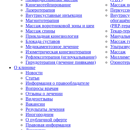
Кинезиотейпирование
Массаж н
Лазеротерапия
Перкусси
Внутрисуставные инъекции
Внутрису
Магнитотерапия
обогащён
Массаж воротниковой зоны и шеи
(PRP-тера
Массаж спины
Текар-тер
Прикладная кинезиология
Мануальн
Блокада суставов
Массаж г
Медикаментозное лечение
Ультразву
Изометрическая кинезиотерапия
Массаж
Рефлексотерапия (иглоукалывание)
Миллимет
Гирудотерапия (лечение пиявками)
Озонотер
О клинике
Новости
Статьи
Информация о правообладателе
Вопросы врачам
Отзывы о лечении
Видеоотзывы
Вакансии
Результаты лечения
Иногородним
О публичной оферте
Правовая информация