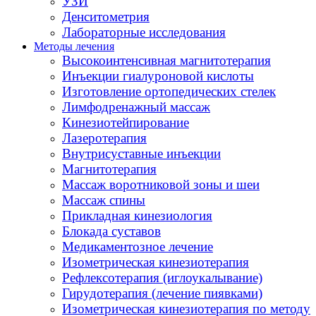
УЗИ
Денситометрия
Лабораторные исследования
Методы лечения
Высокоинтенсивная магнитотерапия
Инъекции гиалуроновой кислоты
Изготовление ортопедических стелек
Лимфодренажный массаж
Кинезиотейпирование
Лазеротерапия
Внутрисуставные инъекции
Магнитотерапия
Массаж воротниковой зоны и шеи
Массаж спины
Прикладная кинезиология
Блокада суставов
Медикаментозное лечение
Изометрическая кинезиотерапия
Рефлексотерапия (иглоукалывание)
Гирудотерапия (лечение пиявками)
Изометрическая кинезиотерапия по методу