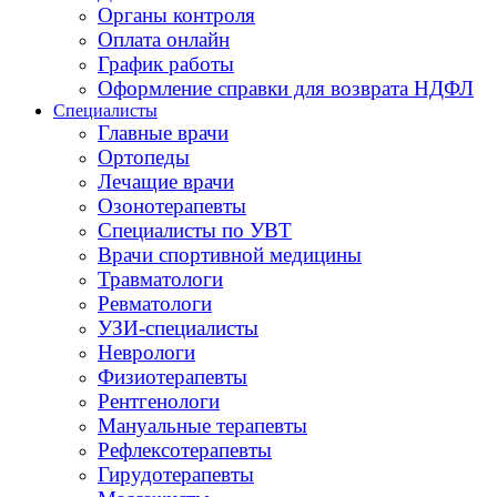
Органы контроля
Оплата онлайн
График работы
Оформление справки для возврата НДФЛ
Специалисты
Главные врачи
Ортопеды
Лечащие врачи
Озонотерапевты
Специалисты по УВТ
Врачи спортивной медицины
Травматологи
Ревматологи
УЗИ-специалисты
Неврологи
Физиотерапевты
Рентгенологи
Мануальные терапевты
Рефлексотерапевты
Гирудотерапевты