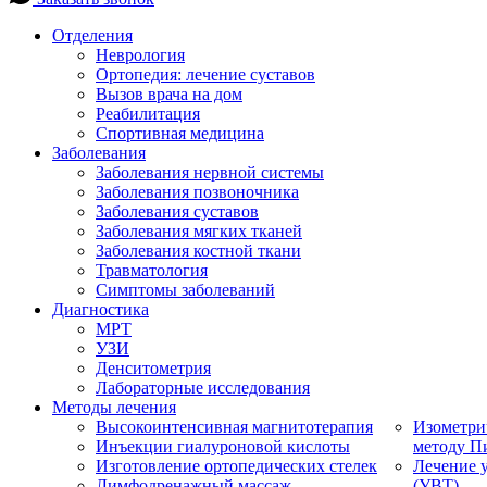
Отделения
Неврология
Ортопедия: лечение суставов
Вызов врача на дом
Реабилитация
Спортивная медицина
Заболевания
Заболевания нервной системы
Заболевания позвоночника
Заболевания суставов
Заболевания мягких тканей
Заболевания костной ткани
Травматология
Симптомы заболеваний
Диагностика
МРТ
УЗИ
Денситометрия
Лабораторные исследования
Методы лечения
Высокоинтенсивная магнитотерапия
Изометри
Инъекции гиалуроновой кислоты
методу П
Изготовление ортопедических стелек
Лечение 
Лимфодренажный массаж
(УВТ)