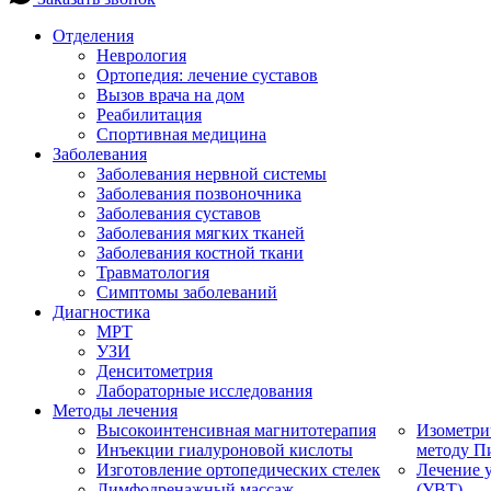
Отделения
Неврология
Ортопедия: лечение суставов
Вызов врача на дом
Реабилитация
Спортивная медицина
Заболевания
Заболевания нервной системы
Заболевания позвоночника
Заболевания суставов
Заболевания мягких тканей
Заболевания костной ткани
Травматология
Симптомы заболеваний
Диагностика
МРТ
УЗИ
Денситометрия
Лабораторные исследования
Методы лечения
Высокоинтенсивная магнитотерапия
Изометри
Инъекции гиалуроновой кислоты
методу П
Изготовление ортопедических стелек
Лечение 
Лимфодренажный массаж
(УВТ)