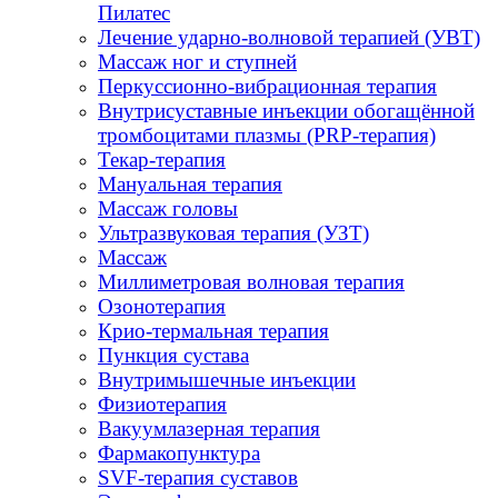
Пилатес
Лечение ударно-волновой терапией (УВТ)
Массаж ног и ступней
Перкуссионно-вибрационная терапия
Внутрисуставные инъекции обогащённой
тромбоцитами плазмы (PRP-терапия)
Текар-терапия
Мануальная терапия
Массаж головы
Ультразвуковая терапия (УЗТ)
Массаж
Миллиметровая волновая терапия
Озонотерапия
Крио-термальная терапия
Пункция сустава
Внутримышечные инъекции
Физиотерапия
Вакуумлазерная терапия
Фармакопунктура
SVF-терапия суставов