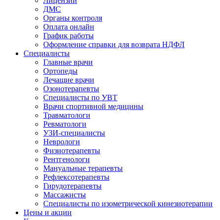
Лицензии
ДМС
Органы контроля
Оплата онлайн
График работы
Оформление справки для возврата НДФЛ
Специалисты
Главные врачи
Ортопеды
Лечащие врачи
Озонотерапевты
Специалисты по УВТ
Врачи спортивной медицины
Травматологи
Ревматологи
УЗИ-специалисты
Неврологи
Физиотерапевты
Рентгенологи
Мануальные терапевты
Рефлексотерапевты
Гирудотерапевты
Массажисты
Специалисты по изометрической кинезиотерапии
Цены и акции