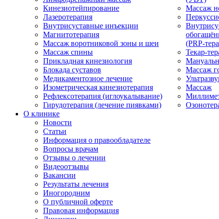
Кинезиотейпирование
Массаж н
Лазеротерапия
Перкусси
Внутрисуставные инъекции
Внутрису
Магнитотерапия
обогащён
Массаж воротниковой зоны и шеи
(PRP-тера
Массаж спины
Текар-тер
Прикладная кинезиология
Мануальн
Блокада суставов
Массаж г
Медикаментозное лечение
Ультразву
Изометрическая кинезиотерапия
Массаж
Рефлексотерапия (иглоукалывание)
Миллимет
Гирудотерапия (лечение пиявками)
Озонотер
О клинике
Новости
Статьи
Информация о правообладателе
Вопросы врачам
Отзывы о лечении
Видеоотзывы
Вакансии
Результаты лечения
Иногородним
О публичной оферте
Правовая информация