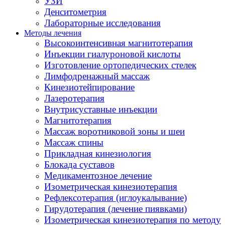
УЗИ
Денситометрия
Лабораторные исследования
Методы лечения
Высокоинтенсивная магнитотерапия
Инъекции гиалуроновой кислоты
Изготовление ортопедических стелек
Лимфодренажный массаж
Кинезиотейпирование
Лазеротерапия
Внутрисуставные инъекции
Магнитотерапия
Массаж воротниковой зоны и шеи
Массаж спины
Прикладная кинезиология
Блокада суставов
Медикаментозное лечение
Изометрическая кинезиотерапия
Рефлексотерапия (иглоукалывание)
Гирудотерапия (лечение пиявками)
Изометрическая кинезиотерапия по методу