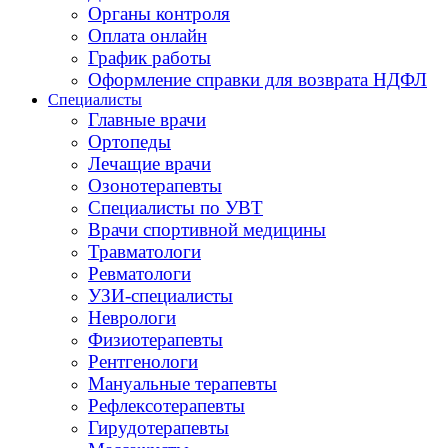
Органы контроля
Оплата онлайн
График работы
Оформление справки для возврата НДФЛ
Специалисты
Главные врачи
Ортопеды
Лечащие врачи
Озонотерапевты
Специалисты по УВТ
Врачи спортивной медицины
Травматологи
Ревматологи
УЗИ-специалисты
Неврологи
Физиотерапевты
Рентгенологи
Мануальные терапевты
Рефлексотерапевты
Гирудотерапевты