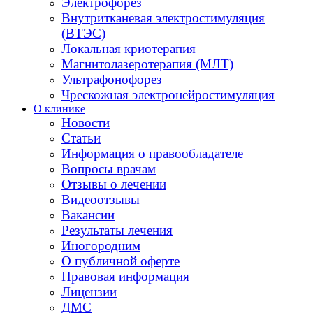
Электрофорез
Внутритканевая электростимуляция
(ВТЭС)
Локальная криотерапия
Магнитолазеротерапия (МЛТ)
Ультрафонофорез
Чрескожная электронейростимуляция
О клинике
Новости
Статьи
Информация о правообладателе
Вопросы врачам
Отзывы о лечении
Видеоотзывы
Вакансии
Результаты лечения
Иногородним
О публичной оферте
Правовая информация
Лицензии
ДМС