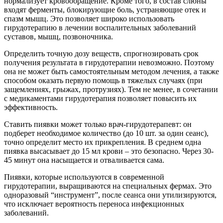
нормализует кровообращение. Кроме того, в состав слюны
входят ферменты, блокирующие боль, устраняющие отек и
спазм мышц. Это позволяет широко использовать
гирудотерапию в лечении воспалительных заболеваний
суставов, мышц, позвоночника.
Определить точную дозу веществ, спрогнозировать срок
получения результата в гирудотерапии невозможно. Поэтому
она не может быть самостоятельным методом лечения, а также
способом оказать первую помощь в тяжелых случаях (при
защемлениях, грыжах, протрузиях). Тем не менее, в сочетании
с медикаментами гирудотерапия позволяет повысить их
эффективность.
Ставить пиявки может только врач-гирудотерапевт: он
подберет необходимое количество (до 10 шт. за один сеанс),
точно определит место их прикрепления. В среднем одна
пиявка высасывает до 15 мл крови – это безопасно. Через 30-
45 минут она насыщается и отваливается сама.
Пиявки, которые используются в современной
гирудотерапии, выращиваются на специальных фермах. Это
одноразовый “инструмент”, после сеанса они утилизируются,
что исключает вероятность переноса инфекционных
заболеваний.