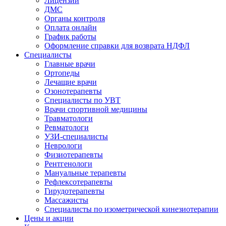
Лицензии
ДМС
Органы контроля
Оплата онлайн
График работы
Оформление справки для возврата НДФЛ
Специалисты
Главные врачи
Ортопеды
Лечащие врачи
Озонотерапевты
Специалисты по УВТ
Врачи спортивной медицины
Травматологи
Ревматологи
УЗИ-специалисты
Неврологи
Физиотерапевты
Рентгенологи
Мануальные терапевты
Рефлексотерапевты
Гирудотерапевты
Массажисты
Специалисты по изометрической кинезиотерапии
Цены и акции