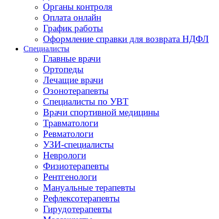
Органы контроля
Оплата онлайн
График работы
Оформление справки для возврата НДФЛ
Специалисты
Главные врачи
Ортопеды
Лечащие врачи
Озонотерапевты
Специалисты по УВТ
Врачи спортивной медицины
Травматологи
Ревматологи
УЗИ-специалисты
Неврологи
Физиотерапевты
Рентгенологи
Мануальные терапевты
Рефлексотерапевты
Гирудотерапевты