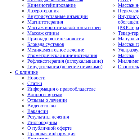
Кинезиотейпирование
Массаж н
Лазеротерапия
Перкусси
Внутрисуставные инъекции
Внутрису
Магнитотерапия
обогащён
Массаж воротниковой зоны и шеи
(PRP-тера
Массаж спины
Текар-тер
Прикладная кинезиология
Мануальн
Блокада суставов
Массаж г
Медикаментозное лечение
Ультразву
Изометрическая кинезиотерапия
Массаж
Рефлексотерапия (иглоукалывание)
Миллимет
Гирудотерапия (лечение пиявками)
Озонотер
О клинике
Новости
Статьи
Информация о правообладателе
Вопросы врачам
Отзывы о лечении
Видеоотзывы
Вакансии
Результаты лечения
Иногородним
О публичной оферте
Правовая информация