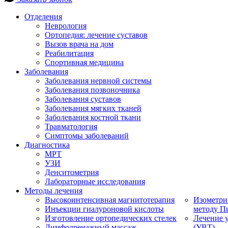
Отделения
Неврология
Ортопедия: лечение суставов
Вызов врача на дом
Реабилитация
Спортивная медицина
Заболевания
Заболевания нервной системы
Заболевания позвоночника
Заболевания суставов
Заболевания мягких тканей
Заболевания костной ткани
Травматология
Симптомы заболеваний
Диагностика
МРТ
УЗИ
Денситометрия
Лабораторные исследования
Методы лечения
Высокоинтенсивная магнитотерапия
Изометри
Инъекции гиалуроновой кислоты
методу П
Изготовление ортопедических стелек
Лечение 
Лимфодренажный массаж
(УВТ)