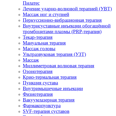
Пилатес
Лечение ударно-волновой терапией (УВТ)
Массаж ног и ступней
Перкуссионно-вибрационная терапия
Внутрисуставные инъекции обогащённой
тромбоцитами плазмы (PRP-терапия)
Текар-терапия
Мануальная терапия
Массаж головы
Ультразвуковая терапия (УЗТ)
Массаж
Миллиметровая волновая терапия
Озонотерапия
Крио-термальная терапия
Пункция сустава
Внутримышечные инъекции
Физиотерапия
Вакуумлазерная терапия
Фармакопунктура
SVF-терапия суставов