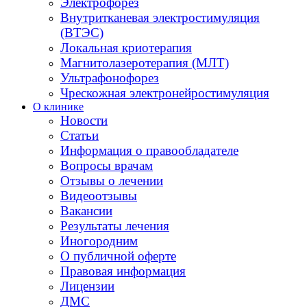
Электрофорез
Внутритканевая электростимуляция
(ВТЭС)
Локальная криотерапия
Магнитолазеротерапия (МЛТ)
Ультрафонофорез
Чрескожная электронейростимуляция
О клинике
Новости
Статьи
Информация о правообладателе
Вопросы врачам
Отзывы о лечении
Видеоотзывы
Вакансии
Результаты лечения
Иногородним
О публичной оферте
Правовая информация
Лицензии
ДМС