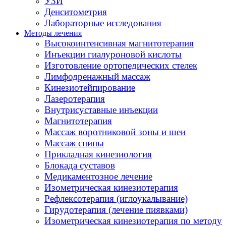
УЗИ
Денситометрия
Лабораторные исследования
Методы лечения
Высокоинтенсивная магнитотерапия
Инъекции гиалуроновой кислоты
Изготовление ортопедических стелек
Лимфодренажный массаж
Кинезиотейпирование
Лазеротерапия
Внутрисуставные инъекции
Магнитотерапия
Массаж воротниковой зоны и шеи
Массаж спины
Прикладная кинезиология
Блокада суставов
Медикаментозное лечение
Изометрическая кинезиотерапия
Рефлексотерапия (иглоукалывание)
Гирудотерапия (лечение пиявками)
Изометрическая кинезиотерапия по методу