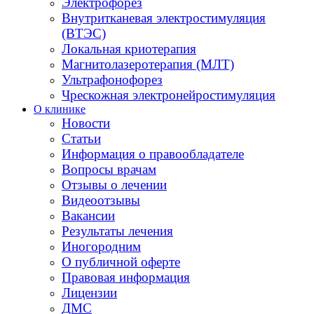
Электрофорез
Внутритканевая электростимуляция
(ВТЭС)
Локальная криотерапия
Магнитолазеротерапия (МЛТ)
Ультрафонофорез
Чрескожная электронейростимуляция
О клинике
Новости
Статьи
Информация о правообладателе
Вопросы врачам
Отзывы о лечении
Видеоотзывы
Вакансии
Результаты лечения
Иногородним
О публичной оферте
Правовая информация
Лицензии
ДМС