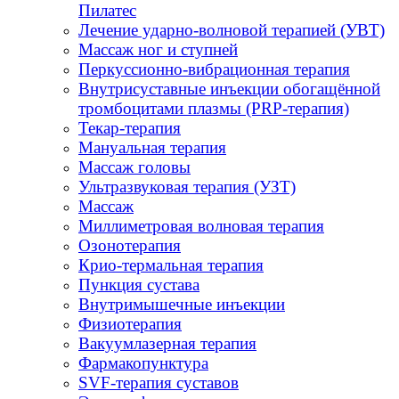
Пилатес
Лечение ударно-волновой терапией (УВТ)
Массаж ног и ступней
Перкуссионно-вибрационная терапия
Внутрисуставные инъекции обогащённой
тромбоцитами плазмы (PRP-терапия)
Текар-терапия
Мануальная терапия
Массаж головы
Ультразвуковая терапия (УЗТ)
Массаж
Миллиметровая волновая терапия
Озонотерапия
Крио-термальная терапия
Пункция сустава
Внутримышечные инъекции
Физиотерапия
Вакуумлазерная терапия
Фармакопунктура
SVF-терапия суставов