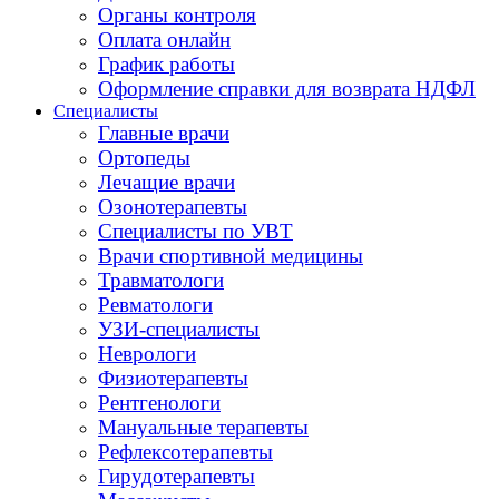
Органы контроля
Оплата онлайн
График работы
Оформление справки для возврата НДФЛ
Специалисты
Главные врачи
Ортопеды
Лечащие врачи
Озонотерапевты
Специалисты по УВТ
Врачи спортивной медицины
Травматологи
Ревматологи
УЗИ-специалисты
Неврологи
Физиотерапевты
Рентгенологи
Мануальные терапевты
Рефлексотерапевты
Гирудотерапевты