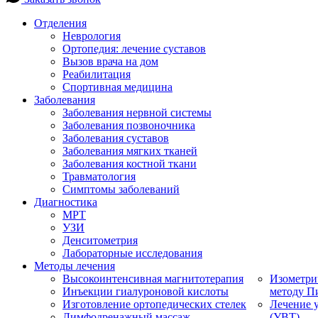
Отделения
Неврология
Ортопедия: лечение суставов
Вызов врача на дом
Реабилитация
Спортивная медицина
Заболевания
Заболевания нервной системы
Заболевания позвоночника
Заболевания суставов
Заболевания мягких тканей
Заболевания костной ткани
Травматология
Симптомы заболеваний
Диагностика
МРТ
УЗИ
Денситометрия
Лабораторные исследования
Методы лечения
Высокоинтенсивная магнитотерапия
Изометри
Инъекции гиалуроновой кислоты
методу П
Изготовление ортопедических стелек
Лечение 
Лимфодренажный массаж
(УВТ)