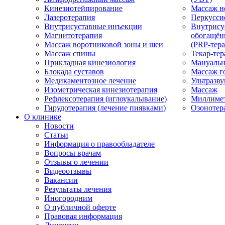
Кинезиотейпирование
Массаж н
Лазеротерапия
Перкусси
Внутрисуставные инъекции
Внутрису
Магнитотерапия
обогащён
Массаж воротниковой зоны и шеи
(PRP-тера
Массаж спины
Текар-тер
Прикладная кинезиология
Мануальн
Блокада суставов
Массаж г
Медикаментозное лечение
Ультразву
Изометрическая кинезиотерапия
Массаж
Рефлексотерапия (иглоукалывание)
Миллимет
Гирудотерапия (лечение пиявками)
Озонотер
О клинике
Новости
Статьи
Информация о правообладателе
Вопросы врачам
Отзывы о лечении
Видеоотзывы
Вакансии
Результаты лечения
Иногородним
О публичной оферте
Правовая информация