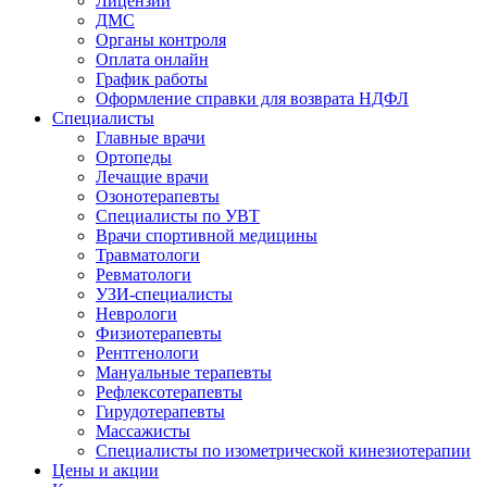
Лицензии
ДМС
Органы контроля
Оплата онлайн
График работы
Оформление справки для возврата НДФЛ
Специалисты
Главные врачи
Ортопеды
Лечащие врачи
Озонотерапевты
Специалисты по УВТ
Врачи спортивной медицины
Травматологи
Ревматологи
УЗИ-специалисты
Неврологи
Физиотерапевты
Рентгенологи
Мануальные терапевты
Рефлексотерапевты
Гирудотерапевты
Массажисты
Специалисты по изометрической кинезиотерапии
Цены и акции