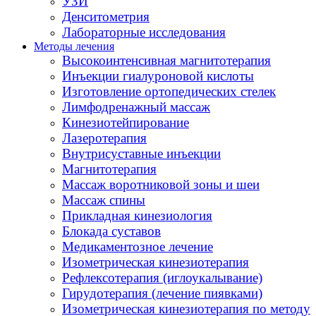
УЗИ
Денситометрия
Лабораторные исследования
Методы лечения
Высокоинтенсивная магнитотерапия
Инъекции гиалуроновой кислоты
Изготовление ортопедических стелек
Лимфодренажный массаж
Кинезиотейпирование
Лазеротерапия
Внутрисуставные инъекции
Магнитотерапия
Массаж воротниковой зоны и шеи
Массаж спины
Прикладная кинезиология
Блокада суставов
Медикаментозное лечение
Изометрическая кинезиотерапия
Рефлексотерапия (иглоукалывание)
Гирудотерапия (лечение пиявками)
Изометрическая кинезиотерапия по методу