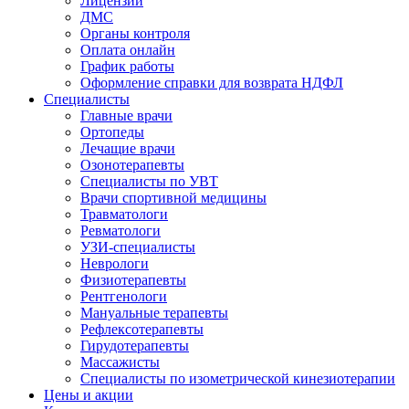
Лицензии
ДМС
Органы контроля
Оплата онлайн
График работы
Оформление справки для возврата НДФЛ
Специалисты
Главные врачи
Ортопеды
Лечащие врачи
Озонотерапевты
Специалисты по УВТ
Врачи спортивной медицины
Травматологи
Ревматологи
УЗИ-специалисты
Неврологи
Физиотерапевты
Рентгенологи
Мануальные терапевты
Рефлексотерапевты
Гирудотерапевты
Массажисты
Специалисты по изометрической кинезиотерапии
Цены и акции