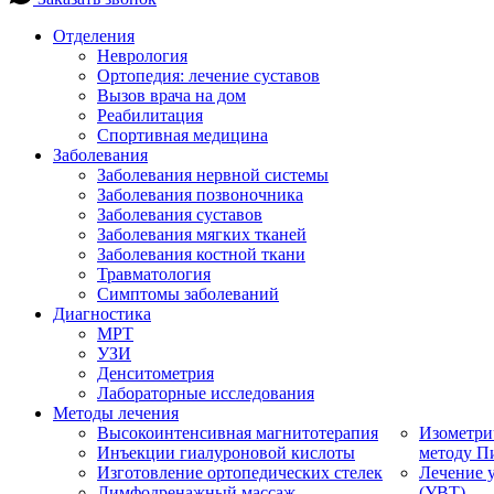
Отделения
Неврология
Ортопедия: лечение суставов
Вызов врача на дом
Реабилитация
Спортивная медицина
Заболевания
Заболевания нервной системы
Заболевания позвоночника
Заболевания суставов
Заболевания мягких тканей
Заболевания костной ткани
Травматология
Симптомы заболеваний
Диагностика
МРТ
УЗИ
Денситометрия
Лабораторные исследования
Методы лечения
Высокоинтенсивная магнитотерапия
Изометри
Инъекции гиалуроновой кислоты
методу П
Изготовление ортопедических стелек
Лечение 
Лимфодренажный массаж
(УВТ)