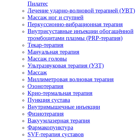
Пилатес
Лечение ударно-волновой терапией (УВТ)
Массаж ног и ступней
Перкуссионно-вибрационная терапия
Внутрисуставные инъекции обогащённой
тромбоцитами плазмы (PRP-терапия)
Текар-терапия
Мануальная терапия
Массаж головы
Ультразвуковая терапия (УЗТ)
Массаж
Миллиметровая волновая терапия
Озонотерапия
Крио-термальная терапия
Пункция сустава
Внутримышечные инъекции
Физиотерапия
Вакуумлазерная терапия
Фармакопунктура
SVF-терапия суставов