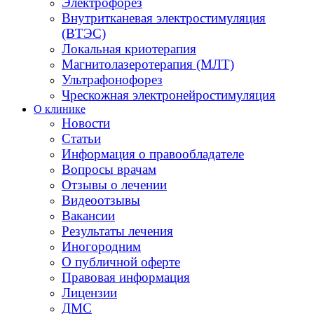
Электрофорез
Внутритканевая электростимуляция
(ВТЭС)
Локальная криотерапия
Магнитолазеротерапия (МЛТ)
Ультрафонофорез
Чрескожная электронейростимуляция
О клинике
Новости
Статьи
Информация о правообладателе
Вопросы врачам
Отзывы о лечении
Видеоотзывы
Вакансии
Результаты лечения
Иногородним
О публичной оферте
Правовая информация
Лицензии
ДМС