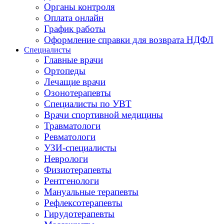
Органы контроля
Оплата онлайн
График работы
Оформление справки для возврата НДФЛ
Специалисты
Главные врачи
Ортопеды
Лечащие врачи
Озонотерапевты
Специалисты по УВТ
Врачи спортивной медицины
Травматологи
Ревматологи
УЗИ-специалисты
Неврологи
Физиотерапевты
Рентгенологи
Мануальные терапевты
Рефлексотерапевты
Гирудотерапевты