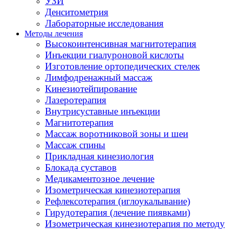
УЗИ
Денситометрия
Лабораторные исследования
Методы лечения
Высокоинтенсивная магнитотерапия
Инъекции гиалуроновой кислоты
Изготовление ортопедических стелек
Лимфодренажный массаж
Кинезиотейпирование
Лазеротерапия
Внутрисуставные инъекции
Магнитотерапия
Массаж воротниковой зоны и шеи
Массаж спины
Прикладная кинезиология
Блокада суставов
Медикаментозное лечение
Изометрическая кинезиотерапия
Рефлексотерапия (иглоукалывание)
Гирудотерапия (лечение пиявками)
Изометрическая кинезиотерапия по методу