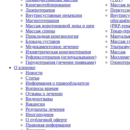
Кинезиотейпирование
Массаж н
Лазеротерапия
Перкусси
Внутрисуставные инъекции
Внутрису
Магнитотерапия
обогащён
Массаж воротниковой зоны и шеи
(PRP-тера
Массаж спины
Текар-тер
Прикладная кинезиология
Мануальн
Блокада суставов
Массаж г
Медикаментозное лечение
Ультразву
Изометрическая кинезиотерапия
Массаж
Рефлексотерапия (иглоукалывание)
Миллимет
Гирудотерапия (лечение пиявками)
Озонотер
О клинике
Новости
Статьи
Информация о правообладателе
Вопросы врачам
Отзывы о лечении
Видеоотзывы
Вакансии
Результаты лечения
Иногородним
О публичной оферте
Правовая информация