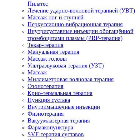
Пилатес
Лечение ударно-волновой терапией (УВТ)
Массаж ног и ступней
Перкуссионно-вибрационная терапия
Внутрисуставные инъекции обогащённой
тромбоцитами плазмы (PRP-терапия)
Текар-терапия
Мануальная терапия
Массаж головы
Ультразвуковая терапия (УЗТ)
Массаж
Миллиметровая волновая терапия
Озонотерапия
Крио-термальная терапия
Пункция сустава
Внутримышечные инъекции
Физиотерапия
Вакуумлазерная терапия
Фармакопунктура
SVF-терапия суставов