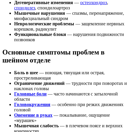
Дегенеративные изменения
—
остеохондроз
,
спондилез
, спондилоартроз
Мышечные нарушения
— спазмы, перенапряжение,
миофасциальный синдром
Неврологические проблемы
— защемление нервных
корешков, радикулит
Функциональные блоки
— нарушения подвижности
позвонков
Основные симптомы проблем в
шейном отделе
Боль в шее
— ноющая, тянущая или острая,
простреливающая
Ограничение движений
— трудности при поворотах и
наклонах головы
Головные боли
— часто начинаются с затылочной
области
Головокружения
— особенно при резких движениях
головой
Онемение в руках
— покалывание, ощущение
«мурашек»
Мышечная слабость
— в плечевом поясе и верхних
конечностях