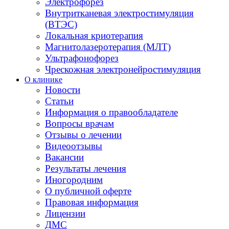
Электрофорез
Внутритканевая электростимуляция
(ВТЭС)
Локальная криотерапия
Магнитолазеротерапия (МЛТ)
Ультрафонофорез
Чрескожная электронейростимуляция
О клинике
Новости
Статьи
Информация о правообладателе
Вопросы врачам
Отзывы о лечении
Видеоотзывы
Вакансии
Результаты лечения
Иногородним
О публичной оферте
Правовая информация
Лицензии
ДМС