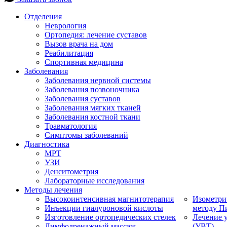
Отделения
Неврология
Ортопедия: лечение суставов
Вызов врача на дом
Реабилитация
Спортивная медицина
Заболевания
Заболевания нервной системы
Заболевания позвоночника
Заболевания суставов
Заболевания мягких тканей
Заболевания костной ткани
Травматология
Симптомы заболеваний
Диагностика
МРТ
УЗИ
Денситометрия
Лабораторные исследования
Методы лечения
Высокоинтенсивная магнитотерапия
Изометри
Инъекции гиалуроновой кислоты
методу П
Изготовление ортопедических стелек
Лечение 
Лимфодренажный массаж
(УВТ)