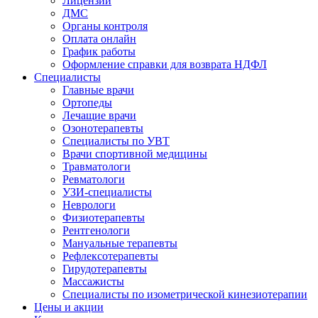
Лицензии
ДМС
Органы контроля
Оплата онлайн
График работы
Оформление справки для возврата НДФЛ
Специалисты
Главные врачи
Ортопеды
Лечащие врачи
Озонотерапевты
Специалисты по УВТ
Врачи спортивной медицины
Травматологи
Ревматологи
УЗИ-специалисты
Неврологи
Физиотерапевты
Рентгенологи
Мануальные терапевты
Рефлексотерапевты
Гирудотерапевты
Массажисты
Специалисты по изометрической кинезиотерапии
Цены и акции