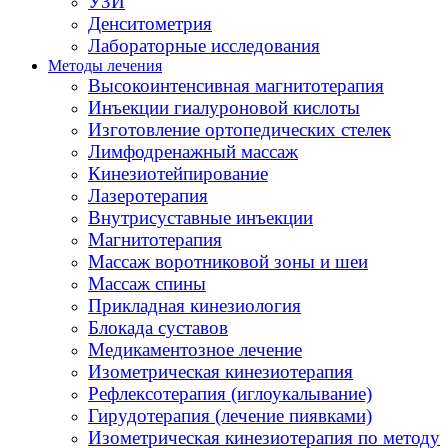
УЗИ
Денситометрия
Лабораторные исследования
Методы лечения
Высокоинтенсивная магнитотерапия
Инъекции гиалуроновой кислоты
Изготовление ортопедических стелек
Лимфодренажный массаж
Кинезиотейпирование
Лазеротерапия
Внутрисуставные инъекции
Магнитотерапия
Массаж воротниковой зоны и шеи
Массаж спины
Прикладная кинезиология
Блокада суставов
Медикаментозное лечение
Изометрическая кинезиотерапия
Рефлексотерапия (иглоукалывание)
Гирудотерапия (лечение пиявками)
Изометрическая кинезиотерапия по методу