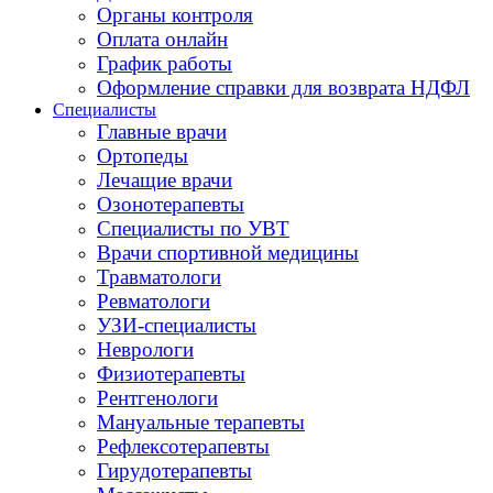
Органы контроля
Оплата онлайн
График работы
Оформление справки для возврата НДФЛ
Специалисты
Главные врачи
Ортопеды
Лечащие врачи
Озонотерапевты
Специалисты по УВТ
Врачи спортивной медицины
Травматологи
Ревматологи
УЗИ-специалисты
Неврологи
Физиотерапевты
Рентгенологи
Мануальные терапевты
Рефлексотерапевты
Гирудотерапевты