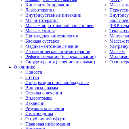
Кинезиотейпирование
Массаж н
Лазеротерапия
Перкусси
Внутрисуставные инъекции
Внутрису
Магнитотерапия
обогащён
Массаж воротниковой зоны и шеи
(PRP-тера
Массаж спины
Текар-тер
Прикладная кинезиология
Мануальн
Блокада суставов
Массаж г
Медикаментозное лечение
Ультразву
Изометрическая кинезиотерапия
Массаж
Рефлексотерапия (иглоукалывание)
Миллимет
Гирудотерапия (лечение пиявками)
Озонотер
О клинике
Новости
Статьи
Информация о правообладателе
Вопросы врачам
Отзывы о лечении
Видеоотзывы
Вакансии
Результаты лечения
Иногородним
О публичной оферте
Правовая информация