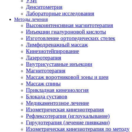
УЗИ
Денситометрия
Лабораторные исследования
Методы лечения
Высокоинтенсивная магнитотерапия
Инъекции гиалуроновой кислоты
Изготовление ортопедических стелек
Лимфодренажный массаж
Кинезиотейпирование
Лазеротерапия
Внутрисуставные инъекции
Магнитотерапия
Массаж воротниковой зоны и шеи
Массаж спины
Прикладная кинезиология
Блокада суставов
Медикаментозное лечение
Изометрическая кинезиотерапия
Рефлексотерапия (иглоукалывание)
Гирудотерапия (лечение пиявками)
Изометрическая кинезиотерапия по методу