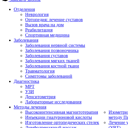
Отделения
Неврология
Ортопедия: лечение суставов
Вызов врача на дом
Реабилитация
Спортивная медицина
Заболевания
Заболевания нервной системы
Заболевания позвоночника
Заболевания суставов
Заболевания мягких тканей
Заболевания костной ткани
Травматология
Симптомы заболеваний
Диагностика
МРТ
УЗИ
Денситометрия
Лабораторные исследования
Методы лечения
Высокоинтенсивная магнитотерапия
Изометри
Инъекции гиалуроновой кислоты
методу П
Изготовление ортопедических стелек
Лечение 
Лимфодренажный массаж
(УВТ)