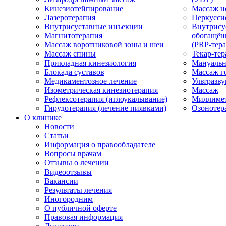
Кинезиотейпирование
Массаж н
Лазеротерапия
Перкусси
Внутрисуставные инъекции
Внутрису
Магнитотерапия
обогащён
Массаж воротниковой зоны и шеи
(PRP-тера
Массаж спины
Текар-тер
Прикладная кинезиология
Мануальн
Блокада суставов
Массаж г
Медикаментозное лечение
Ультразву
Изометрическая кинезиотерапия
Массаж
Рефлексотерапия (иглоукалывание)
Миллимет
Гирудотерапия (лечение пиявками)
Озонотер
О клинике
Новости
Статьи
Информация о правообладателе
Вопросы врачам
Отзывы о лечении
Видеоотзывы
Вакансии
Результаты лечения
Иногородним
О публичной оферте
Правовая информация