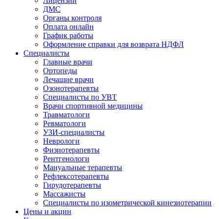
Лицензии
ДМС
Органы контроля
Оплата онлайн
График работы
Оформление справки для возврата НДФЛ
Специалисты
Главные врачи
Ортопеды
Лечащие врачи
Озонотерапевты
Специалисты по УВТ
Врачи спортивной медицины
Травматологи
Ревматологи
УЗИ-специалисты
Неврологи
Физиотерапевты
Рентгенологи
Мануальные терапевты
Рефлексотерапевты
Гирудотерапевты
Массажисты
Специалисты по изометрической кинезиотерапии
Цены и акции