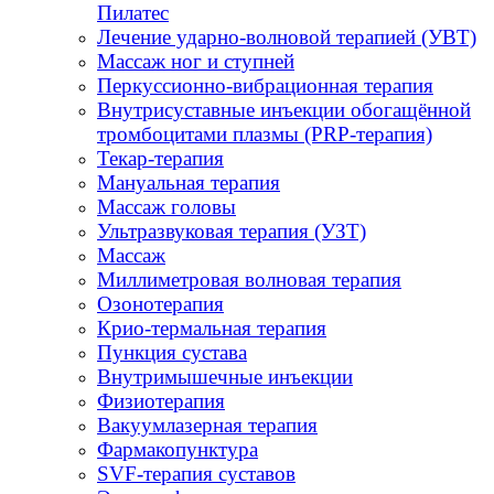
Пилатес
Лечение ударно-волновой терапией (УВТ)
Массаж ног и ступней
Перкуссионно-вибрационная терапия
Внутрисуставные инъекции обогащённой
тромбоцитами плазмы (PRP-терапия)
Текар-терапия
Мануальная терапия
Массаж головы
Ультразвуковая терапия (УЗТ)
Массаж
Миллиметровая волновая терапия
Озонотерапия
Крио-термальная терапия
Пункция сустава
Внутримышечные инъекции
Физиотерапия
Вакуумлазерная терапия
Фармакопунктура
SVF-терапия суставов