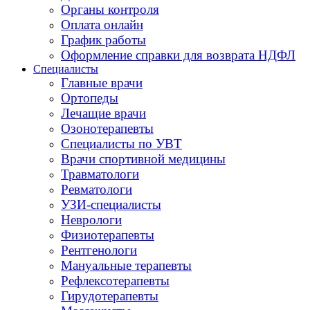
Органы контроля
Оплата онлайн
График работы
Оформление справки для возврата НДФЛ
Специалисты
Главные врачи
Ортопеды
Лечащие врачи
Озонотерапевты
Специалисты по УВТ
Врачи спортивной медицины
Травматологи
Ревматологи
УЗИ-специалисты
Неврологи
Физиотерапевты
Рентгенологи
Мануальные терапевты
Рефлексотерапевты
Гирудотерапевты