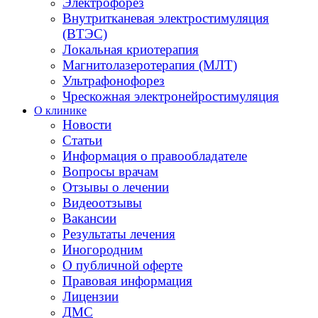
Электрофорез
Внутритканевая электростимуляция
(ВТЭС)
Локальная криотерапия
Магнитолазеротерапия (МЛТ)
Ультрафонофорез
Чрескожная электронейростимуляция
О клинике
Новости
Статьи
Информация о правообладателе
Вопросы врачам
Отзывы о лечении
Видеоотзывы
Вакансии
Результаты лечения
Иногородним
О публичной оферте
Правовая информация
Лицензии
ДМС